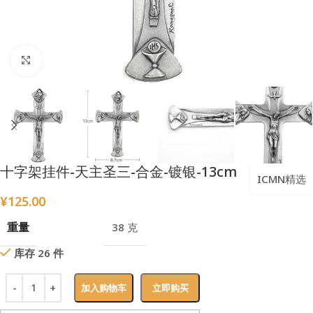
点击放大
十字架挂件-天主圣三-合金-镀银-13cm
ICMN精选
¥
125.00
重量
38 克
库存 26 件
加入购物车
立即购买