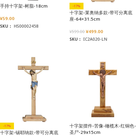
手持十字架-树脂-18cm
-17%
十字架-莱奥纳多款-带可分离底
¥
59.00
座-64×31.5cm
SKU：
HS00002458
¥
499.00
¥
599.00
加入购物车
SKU：
IC2A020-LN
加入购物车
十字架摆件-苦像-橄榄木-红铜色-
-17%
圣尸-29x15cm
十字架-锡耶纳款-带可分离底