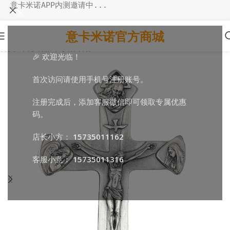
意卡米诺APP内测邀请中...
意卡米诺官方商城
首页
/
环境饰品
/
十字架·苦像
🎉 欢迎光临！
首次访问请使用手机号注册账号。
注册完成后，添加客服微信即可领取专属优惠
码。
店长小方：
15735011162
客服小意：
15735011316