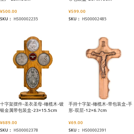
¥
500.00
¥
599.00
SKU：
HS00002235
SKU：
HS00002485
加入购物车
加入购物车
十字架摆件-圣衣圣母-橄榄木-镀
手持十字架-橄榄木-带包装盒-手
银金属带包装盒-23×15.5cm
形-双层-12×6.7cm
¥
689.00
¥
69.00
SKU：
HS00002378
SKU：
HS00002391