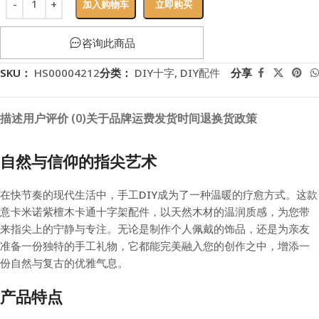
加入购物车
立即购买
咨询此商品
SKU：
HS00004212
分类：
DIY十字
,
DIY配件
分享
描述
用户评价 (0)
关于品牌
运费
发货时间
退换货政策
自然与信仰的指尖艺术
在快节奏的现代生活中，手工DIY成为了一种温暖的疗愈方式。这款
意卡米诺紫檀木卡通十字架配件，以天然木材的温润质感，为您带
来指尖上的宁静与专注。无论是制作个人佩戴的饰品，还是为亲友
准备一份独特的手工礼物，它都能完美融入您的创作之中，增添一
份自然与复古的优雅气息。
产品特点