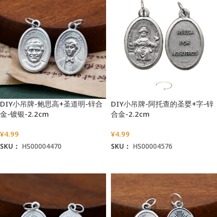
DIY小吊牌-鲍思高+圣道明-锌合
DIY小吊牌-阿托查的圣婴+字-锌
金-镀银-2.2cm
合金-2.2cm
¥
4.99
¥
4.99
SKU：
HS00004470
SKU：
HS00004576
加入购物车
加入购物车