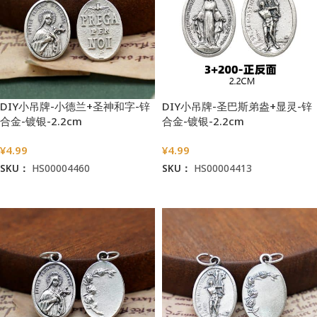
DIY小吊牌-小德兰+圣神和字-锌
DIY小吊牌-圣巴斯弟盎+显灵-锌
合金-镀银-2.2cm
合金-镀银-2.2cm
¥
4.99
¥
4.99
SKU：
HS00004460
SKU：
HS00004413
加入购物车
加入购物车