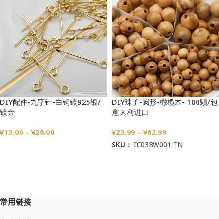
DIY配件-九字针-白铜镀925银/
DIY珠子-圆形-橄榄木- 100颗/包
镀金
意大利进口
¥
13.00
–
¥
26.00
¥
23.99
–
¥
62.99
SKU：
IC03BW001-TN
选择选项
选择选项
常用链接