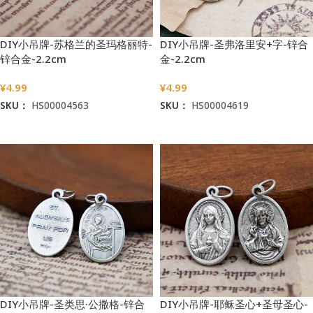
DIY小吊牌-苏格兰的圣玛格丽特-
DIY小吊牌-圣弗洛里安+字-锌合
锌合金-2.2cm
金-2.2cm
¥
4.99
¥
4.99
SKU：
HS00004563
SKU：
HS00004619
加入购物车
加入购物车
DIY小吊牌-圣类思·公撒格-锌合
DIY小吊牌-耶稣圣心+圣母圣心-