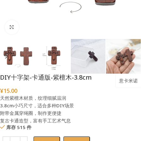
点击放大
DIY十字架-卡通版-紫檀木-3.8cm
意卡米诺
¥
15.00
天然紫檀木材质，纹理细腻温润
3.8cm小巧尺寸，适合多种DIY场景
附带金属穿绳圈，制作更便捷
复古卡通造型，富有手工艺术气息
库存 515 件