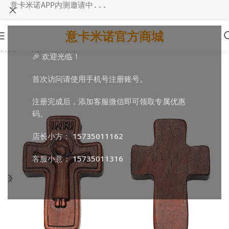
意卡米诺APP内测邀请中...
意卡米诺官方商城
首页
/
DIY配件
/
DIY十字
🎉 欢迎光临！
首次访问请使用手机号注册账号。
注册完成后，添加客服微信即可领取专属优惠
码。
店长小方：
15735011162
客服小意：
15735011316