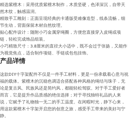
精选紫檀木：采用优质紫檀木制作，木质坚硬，色泽深沉，自带天
然木纹，触感温润。
精致手工雕刻：正面呈现经典的卡通版受难像造型，线条流畅，细
节生动，背面保留木材自然纹理。
贴心配件设计：随附小巧金属穿绳圈，方便您直接穿入皮绳或项
链，轻松完成饰品组装。
小巧精致尺寸：3.8厘米的直径大小适中，既不会过于张扬，又能作
为视觉焦点，适合制作项链、手链或包包挂饰。
产品详情
这款DIY十字架配件不仅是一件手工材料，更是一份承载着心意与祝
福的载体。紫檀木的沉稳色调适合搭配各种风格的绳结与珠子，无
论是复古风、民族风还是简约风，都能轻松驾驭。对于手工爱好者
而言，它是提升作品质感的绝佳选择；对于寻找独特礼品的人来
说，它赋予了礼物独一无二的手工温度。在闲暇时光，静下心来，
用这款紫檀木十字架开启您的创意之旅，感受手工带来的美好与宁
静。