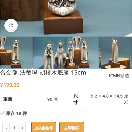
点击放大
合金像-法蒂玛-胡桃木底座-13cm
ICMN精选
¥
199.00
尺
5.2 × 4.8 × 14.5 厘
重量
90 克
寸
米
库存 18 件
加入购物车
立即购买