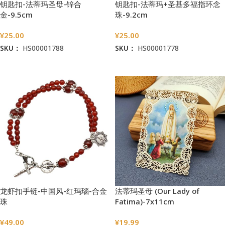
钥匙扣-法蒂玛圣母-锌合
钥匙扣-法蒂玛+圣基多福指环念
金-9.5cm
珠-9.2cm
¥
25.00
¥
25.00
SKU：
HS00001788
SKU：
HS00001778
加入购物车
加入购物车
龙虾扣手链-中国风-红玛瑙-合金
法蒂玛圣母 (Our Lady of
珠
Fatima)-7x11cm
¥
49.00
¥
19.99