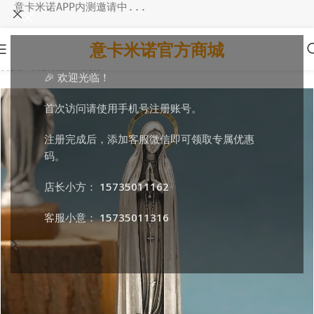
意卡米诺APP内测邀请中...
意卡米诺官方商城
首页
/
环境饰品
/
金属像
🎉 欢迎光临！
首次访问请使用手机号注册账号。
注册完成后，添加客服微信即可领取专属优惠
码。
店长小方：
15735011162
客服小意：
15735011316