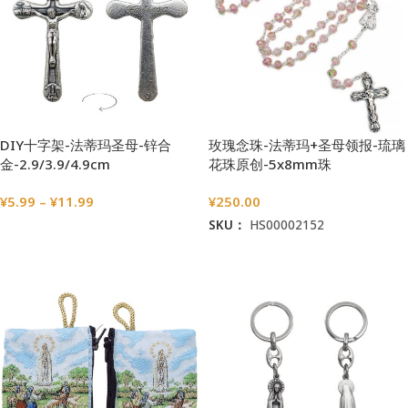
DIY十字架-法蒂玛圣母-锌合
玫瑰念珠-法蒂玛+圣母领报-琉璃
金-2.9/3.9/4.9cm
花珠原创-5x8mm珠
¥
5.99
–
¥
11.99
¥
250.00
SKU：
HS00002152
选择选项
加入购物车