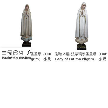
彩绘木雕-法蒂玛朝圣圣母（Our
彩绘木雕-法蒂玛朝圣圣母（Our
菜单
商店
客服
购物车
我的账户
Lady of Fatima Pilgrim）-多尺
Lady of Fatima Pilgrim）-多尺
寸
寸
¥
10,400.00
–
¥
120,000.00
¥
10,400.00
–
¥
120,000.00
SKU：
IC02STP024
SKU：
IC02STP023
选择选项
选择选项