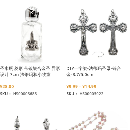
圣水瓶 菱形 带镀银合金圣 异形
DIY十字架-法蒂玛圣母-锌合
设计 7cm 法蒂玛和小牧童
金-3.7/5.0cm
¥
28.00
¥
9.99
–
¥
14.99
SKU：
HS00003683
SKU：
HS00005022
加入购物车
选择选项