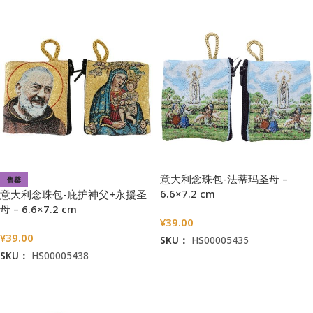
意大利念珠包-法蒂玛圣母 –
售罄
6.6×7.2 cm
意大利念珠包-庇护神父+永援圣
母 – 6.6×7.2 cm
¥
39.00
¥
39.00
SKU：
HS00005435
SKU：
HS00005438
加入购物车
阅读更多