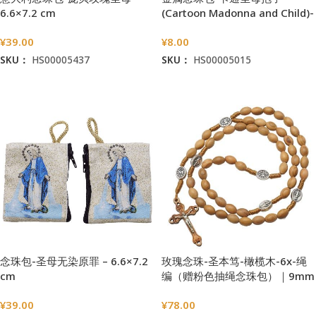
6.6×7.2 cm
(Cartoon Madonna and Child)-
拉链款-7x7cm厚度3.3cm
¥
39.00
¥
8.00
SKU：
HS00005437
SKU：
HS00005015
加入购物车
加入购物车
念珠包-圣母无染原罪 – 6.6×7.2
玫瑰念珠-圣本笃-橄榄木-6x-绳
cm
编（赠粉色抽绳念珠包）｜9mm
¥
39.00
¥
78.00