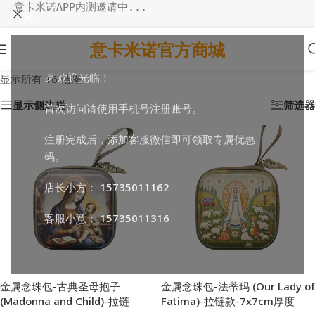
意卡米诺APP内测邀请中...
意卡米诺官方商城
🎉 欢迎光临！
显示所有 16 结果
显示侧边栏
筛选器
首次访问请使用手机号注册账号。
注册完成后，添加客服微信即可领取专属优惠
码。
店长小方：
15735011162
客服小意：
15735011316
金属念珠包-古典圣母抱子
金属念珠包-法蒂玛 (Our Lady of
(Madonna and Child)-拉链
Fatima)-拉链款-7x7cm厚度