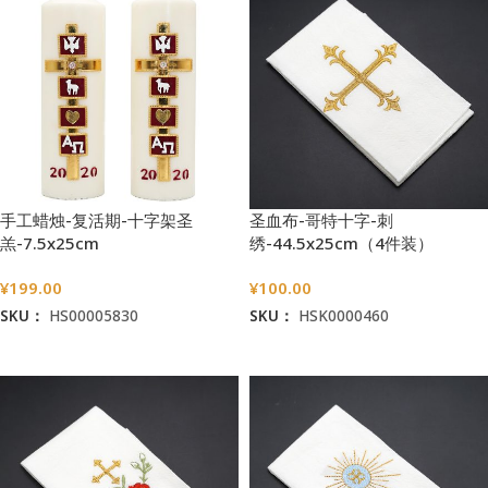
手工蜡烛-复活期-十字架圣
圣血布-哥特十字-刺
羔-7.5x25cm
绣-44.5x25cm（4件装）
¥
199.00
¥
100.00
SKU：
HS00005830
SKU：
HSK0000460
加入购物车
加入购物车