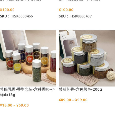
¥
100.00
¥
100.00
SKU：
HSK0000466
SKU：
HSK0000467
加入购物车
加入购物车
希腊乳香-香型套装-六种香味-小
希腊乳香-六种颜色-200g
样6x15g
¥
89.00
–
¥
99.00
¥
15.00
–
¥
69.00
选择选项
选择选项