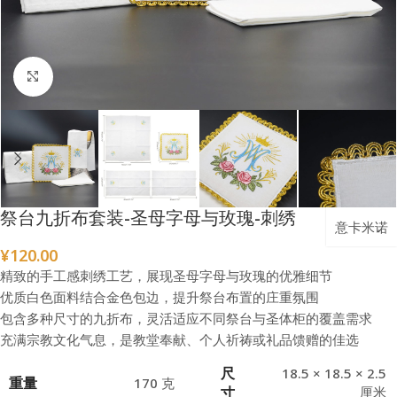
点击放大
祭台九折布套装-圣母字母与玫瑰-刺绣
意卡米诺
¥
120.00
精致的手工感刺绣工艺，展现圣母字母与玫瑰的优雅细节
优质白色面料结合金色包边，提升祭台布置的庄重氛围
包含多种尺寸的九折布，灵活适应不同祭台与圣体柜的覆盖需求
充满宗教文化气息，是教堂奉献、个人祈祷或礼品馈赠的佳选
尺
18.5 × 18.5 × 2.5
重量
170 克
寸
厘米