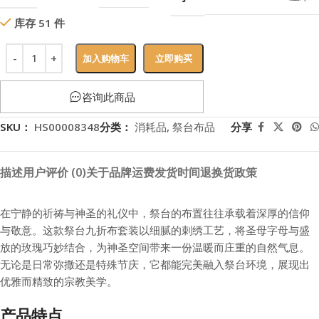
库存 51 件
加入购物车
立即购买
咨询此商品
SKU：
HS00008348
分类：
消耗品
,
祭台布品
分享
描述
用户评价 (0)
关于品牌
运费
发货时间
退换货政策
在宁静的祈祷与神圣的礼仪中，祭台的布置往往承载着深厚的信仰
与敬意。这款祭台九折布套装以细腻的刺绣工艺，将圣母字母与盛
放的玫瑰巧妙结合，为神圣空间带来一份温暖而庄重的自然气息。
无论是日常弥撒还是特殊节庆，它都能完美融入祭台环境，展现出
优雅而精致的宗教美学。
产品特点