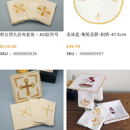
祭台用九折布套装 – AΩ款符号
圣体盖-葡萄圣爵-刺绣-47.5cm
¥
120.00
¥
49.99
SKU：
HS00005926
SKU：
HS00005937
加入购物车
加入购物车