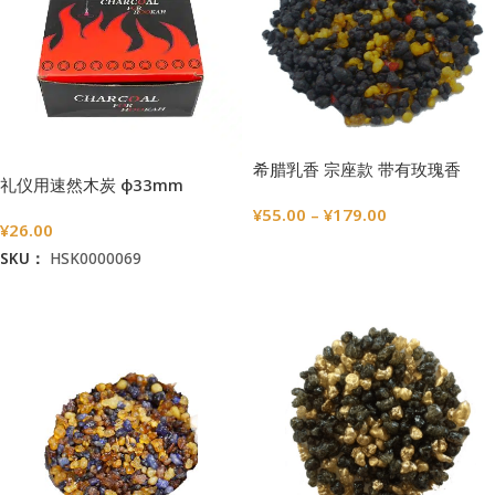
希腊乳香 宗座款 带有玫瑰香
礼仪用速然木炭 φ33mm
¥
55.00
–
¥
179.00
¥
26.00
选择选项
SKU：
HSK0000069
加入购物车