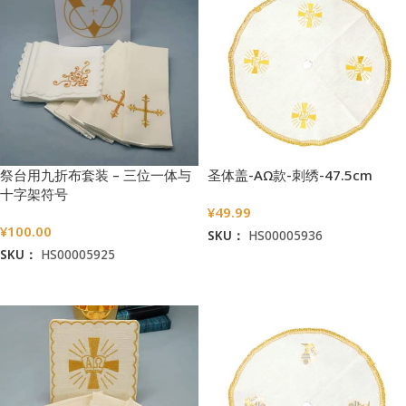
祭台用九折布套装 – 三位一体与
圣体盖-AΩ款-刺绣-47.5cm
十字架符号
¥
49.99
¥
100.00
SKU：
HS00005936
SKU：
HS00005925
加入购物车
加入购物车