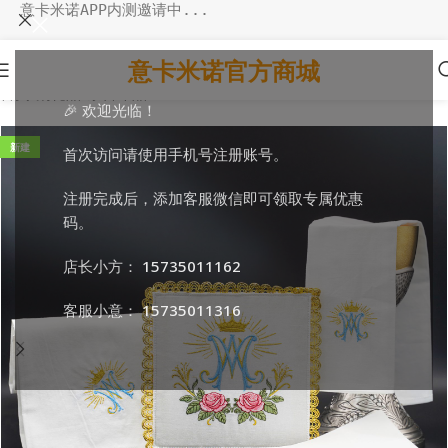
意卡米诺APP内测邀请中...
意卡米诺官方商城
首页
/
消耗品
/
祭台布品
🎉 欢迎光临！
新建
首次访问请使用手机号注册账号。
注册完成后，添加客服微信即可领取专属优惠
码。
店长小方：
15735011162
客服小意：
15735011316