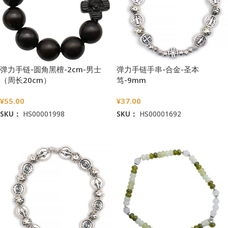
弹力手链-圆角黑檀-2cm-男士
弹力手链手串-合金-圣本
（周长20cm）
笃-9mm
¥
55.00
¥
37.00
SKU：
HS00001998
SKU：
HS00001692
加入购物车
加入购物车