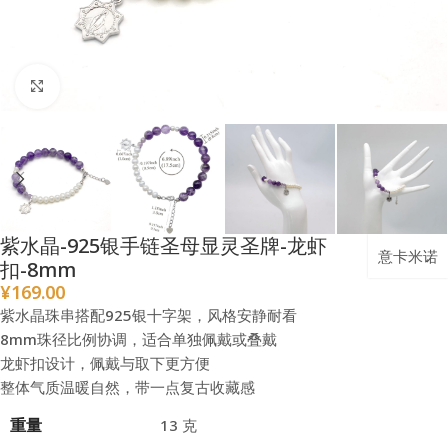
点击放大
紫水晶-925银手链圣母显灵圣牌-龙虾
意卡米诺
扣-8mm
¥
169.00
紫水晶珠串搭配925银十字架，风格安静耐看
8mm珠径比例协调，适合单独佩戴或叠戴
龙虾扣设计，佩戴与取下更方便
整体气质温暖自然，带一点复古收藏感
重量
13 克