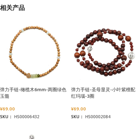
相关产品
弹力手链-橄榄木6mm-两圈绿色
弹力手链-圣母显灵-小叶紫檀配
玉髓
红玛瑙-3圈
¥
69.00
¥
69.00
SKU：
HS00006432
SKU：
HS00002084
加入购物车
加入购物车