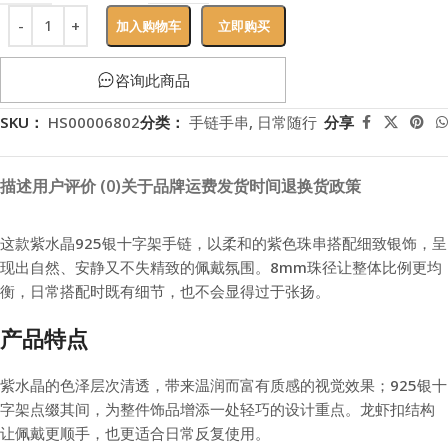
加入购物车
立即购买
咨询此商品
SKU：
HS00006802
分类：
手链手串
,
日常随行
分享
描述
用户评价 (0)
关于品牌
运费
发货时间
退换货政策
这款紫水晶925银十字架手链，以柔和的紫色珠串搭配细致银饰，呈
现出自然、安静又不失精致的佩戴氛围。8mm珠径让整体比例更均
衡，日常搭配时既有细节，也不会显得过于张扬。
产品特点
紫水晶的色泽层次清透，带来温润而富有质感的视觉效果；925银十
字架点缀其间，为整件饰品增添一处轻巧的设计重点。龙虾扣结构
让佩戴更顺手，也更适合日常反复使用。