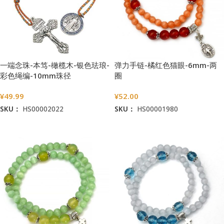
一端念珠-本笃-橄榄木-银色珐琅-
弹力手链-橘红色猫眼-6mm-两
彩色绳编-10mm珠径
圈
¥
49.99
¥
52.00
SKU：
HS00002022
SKU：
HS00001980
加入购物车
加入购物车