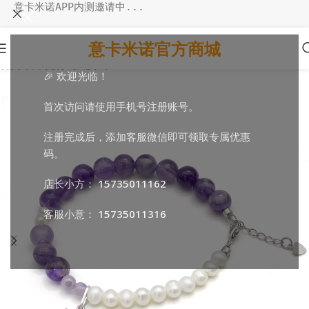
意卡米诺APP内测邀请中...
意卡米诺官方商城
首页
/
日常随行
/
手链手串
🎉 欢迎光临！
首次访问请使用手机号注册账号。
注册完成后，添加客服微信即可领取专属优惠
码。
店长小方：
15735011162
客服小意：
15735011316