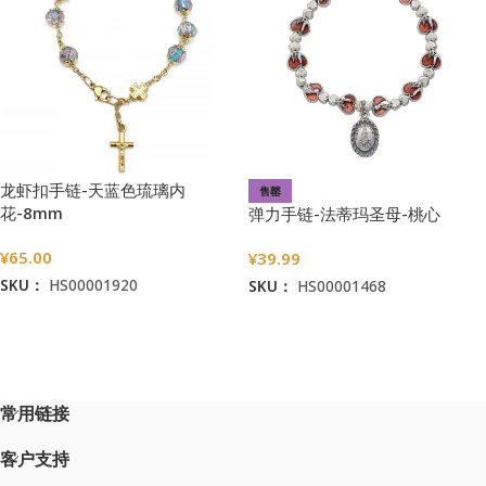
龙虾扣手链-天蓝色琉璃内
售罄
花-8mm
弹力手链-法蒂玛圣母-桃心
¥
65.00
¥
39.99
SKU：
HS00001920
SKU：
HS00001468
加入购物车
阅读更多
常用链接
客户支持