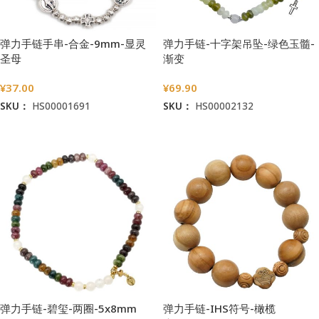
弹力手链手串-合金-9mm-显灵
弹力手链-十字架吊坠-绿色玉髓-
圣母
渐变
¥
37.00
¥
69.90
SKU：
HS00001691
SKU：
HS00002132
加入购物车
加入购物车
弹力手链-碧玺-两圈-5x8mm
弹力手链-IHS符号-橄榄