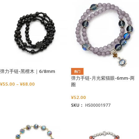
弹力手链-黑檀木｜6/8mm
热门
弹力手链-月光紫猫眼-6mm-两
¥
55.00
–
¥
68.00
圈
选择选项
¥
52.00
SKU：
HS00001977
加入购物车