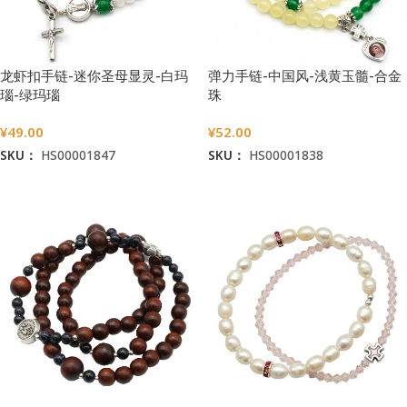
龙虾扣手链-迷你圣母显灵-白玛
弹力手链-中国风-浅黄玉髓-合金
瑙-绿玛瑙
珠
¥
49.00
¥
52.00
SKU：
HS00001847
SKU：
HS00001838
加入购物车
加入购物车