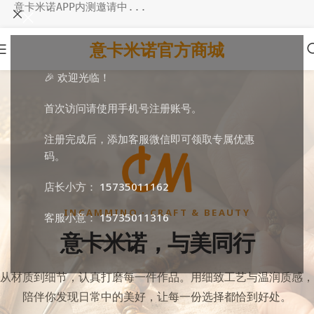
意卡米诺APP内测邀请中...
意卡米诺官方商城
🎉 欢迎光临！
首次访问请使用手机号注册账号。
注册完成后，添加客服微信即可领取专属优惠
码。
店长小方：
15735011162
INCAMMINO · CRAFT & BEAUTY
客服小意：
15735011316
意卡米诺，与美同行
从材质到细节，认真打磨每一件作品。用细致工艺与温润质感，
陪伴你发现日常中的美好，让每一份选择都恰到好处。