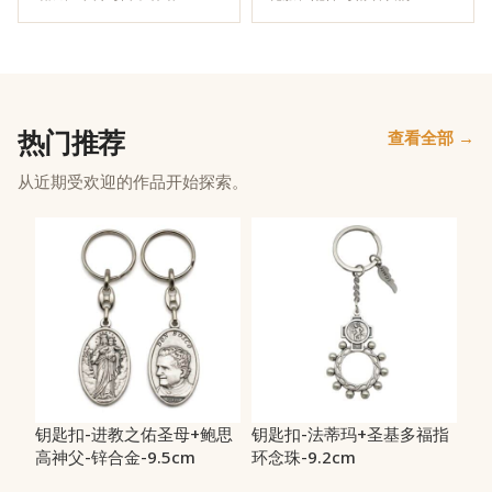
热门推荐
查看全部 →
从近期受欢迎的作品开始探索。
钥匙扣-进教之佑圣母+鲍思
钥匙扣-法蒂玛+圣基多福指
高神父-锌合金-9.5cm
环念珠-9.2cm