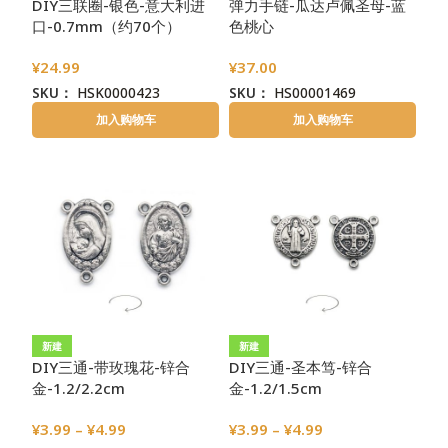
DIY三联圈-银色-意大利进
弹力手链-瓜达卢佩圣母-蓝
口-0.7mm（约70个）
色桃心
¥
24.99
¥
37.00
SKU：
HSK0000423
SKU：
HS00001469
加入购物车
加入购物车
新建
新建
DIY三通-带玫瑰花-锌合
DIY三通-圣本笃-锌合
金-1.2/2.2cm
金-1.2/1.5cm
¥
3.99
–
¥
4.99
¥
3.99
–
¥
4.99