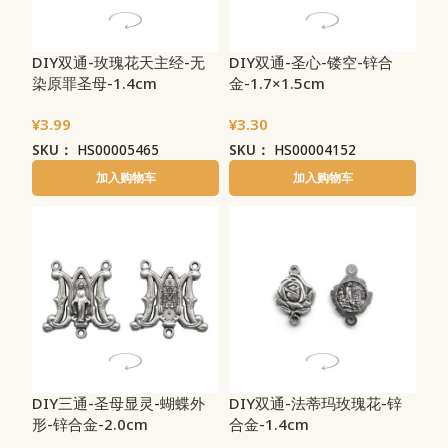
DIY双通-玫瑰花天主经-无
DIY双通-圣心-镂空-锌合
染原罪圣母-1.4cm
金-1.7×1.5cm
¥
3.99
¥
3.30
SKU：
HS00005465
SKU：
HS00004152
加入购物车
加入购物车
DIY三通-圣母显灵-蝴蝶外
DIY双通-法蒂玛玫瑰花-锌
形-锌合金-2.0cm
合金-1.4cm