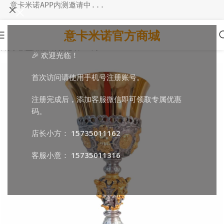
意卡米诺APP内测邀请中...
意卡米诺官方商城
首页
/
教堂用品
/
弥撒必备
/
圣爵
🎉 欢迎光临！
首次访问请使用手机号注册账号。
注册完成后，添加客服微信即可领取专属优惠
码。
店长小方：
15735011162
客服小意：
15735011316