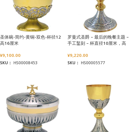
圣体碗-简约-黄铜-双色-杯径12
罗曼式圣爵 – 最后的晚餐主题 –
高16厘米
手工錾刻 – 杯直径10厘米，高
18.5厘米
¥
9,100.00
¥
9,220.00
SKU：
HS00008453
SKU：
HS00005577
加入购物车
加入购物车