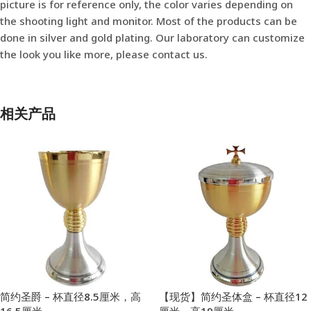
picture is for reference only, the color varies depending on
the shooting light and monitor. Most of the products can be
done in silver and gold plating. Our laboratory can customize
the look you like more, please contact us.
相关产品
简约圣爵 – 杯直径8.5厘米，高
【现货】简约圣体盒 – 杯直径12