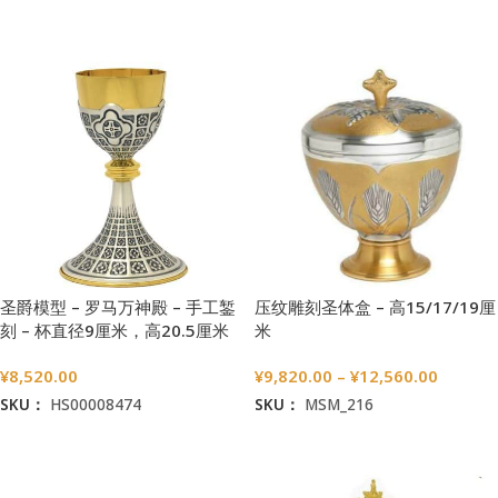
加入购物车
加入购物车
圣爵模型 – 罗马万神殿 – 手工錾
压纹雕刻圣体盒 – 高15/17/19厘
刻 – 杯直径9厘米，高20.5厘米
米
¥
8,520.00
¥
9,820.00
–
¥
12,560.00
SKU：
HS00008474
SKU：
MSM_216
加入购物车
选择选项