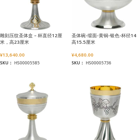
雕刻压纹圣体盒 – 杯直径12厘
圣体碗-缎面-黄铜-银色-杯径14
米，高23厘米
高15.5厘米
¥
13,640.00
¥
4,680.00
SKU：
HS00005585
SKU：
HS00005736
加入购物车
加入购物车