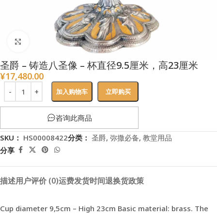
点击放大
圣爵 – 铸造八圣像 – 杯直径9.5厘米，高23厘米
¥
17,480.00
加入购物车
立即购买
咨询此商品
SKU：
HS00008422
分类：
圣爵
,
弥撒必备
,
教堂用品
分享
描述
用户评价 (0)
运费
发货时间
退换货政策
Cup diameter 9,5cm – High 23cm Basic material: brass. The