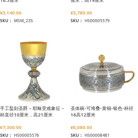
16.5厘米
厘米，高19厘米
¥
3,140.00
¥
3,780.00
SKU：
MSM_23S
SKU：
HS00005579
加入购物车
加入购物车
手工錾刻圣爵 – 耶稣受难象征 –
圣体碗-可堆叠-黄铜-银色-杯径
杯直径10厘米，高21厘米
16高12厘米
¥
7,300.00
¥
6,080.00
SKU：
HS00005576
SKU：
HS00008481