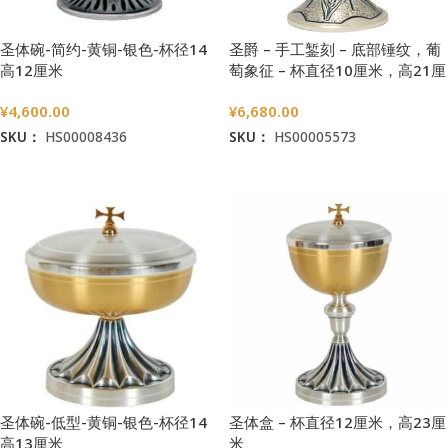
圣爵 – 手工錾刻 – 底部锤纹，葡
圣体碗-简约-黄铜-银色-杯径14
萄象征 – 杯直径10厘米，高21厘
高12厘米
米
¥
6,680.00
¥
4,600.00
SKU：
HS00005573
SKU：
HS00008436
加入购物车
加入购物车
圣体碗-低型-黄铜-银色-杯径14
圣体盒 – 杯直径12厘米，高23厘
高13厘米
米