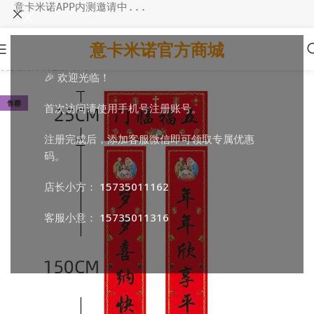
意卡米诺APP内测邀请中...
意卡米诺官方商城
首页
/
节日礼品
/
春节
🎉 欢迎光临！
售罄
首次访问请使用手机号注册账号。
注册完成后，添加客服微信即可领取专属优惠
码。
店长小方：
15735011162
客服小意：
15735011316