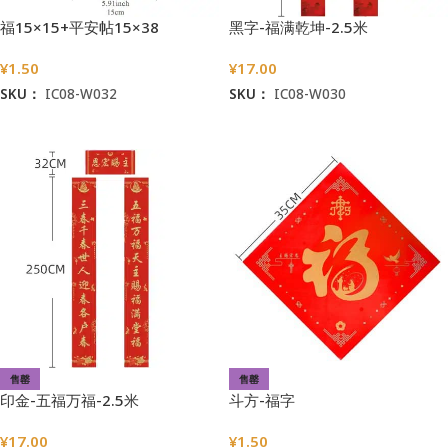
福15×15+平安帖15×38
黑字-福满乾坤-2.5米
¥
1.50
¥
17.00
SKU：
IC08-W032
SKU：
IC08-W030
加入购物车
加入购物车
售罄
售罄
印金-五福万福-2.5米
斗方-福字
¥
17.00
¥
1.50