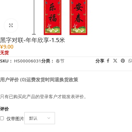
点击放大
黑字对联-年年欣享-1.5米
¥
9.00
无货
SKU：
HS00006031
分类：
春节
分享
用户评价 (0)
运费
发货时间
退换货政策
只有已购买此产品的登录客户才能发表评价。
评价
仅带图片