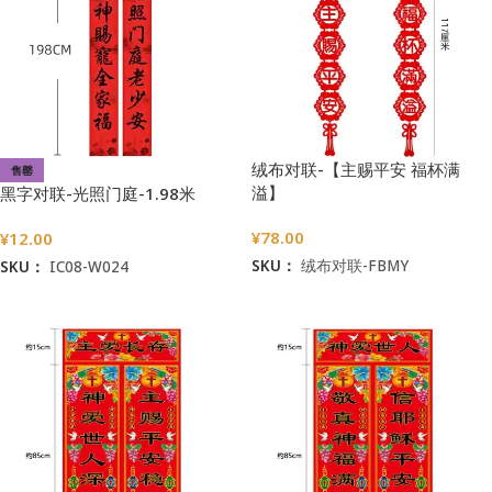
绒布对联-【主赐平安 福杯满
售罄
溢】
黑字对联-光照门庭-1.98米
¥
78.00
¥
12.00
SKU：
绒布对联-FBMY
SKU：
IC08-W024
加入购物车
阅读更多