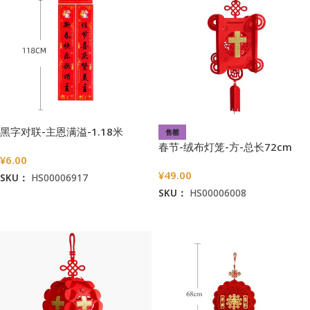
黑字对联-主恩满溢-1.18米
售罄
春节-绒布灯笼-方-总长72cm
¥
6.00
¥
49.00
SKU：
HS00006917
SKU：
HS00006008
加入购物车
阅读更多