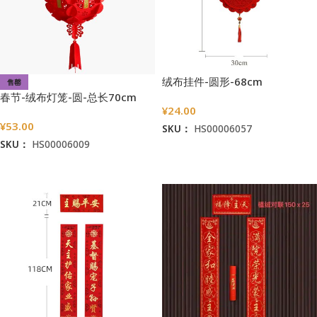
绒布挂件-圆形-68cm
售罄
春节-绒布灯笼-圆-总长70cm
¥
24.00
¥
53.00
SKU：
HS00006057
SKU：
HS00006009
加入购物车
阅读更多