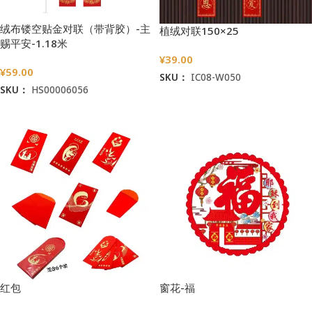
绒布镂空贴金对联（带背胶）-主
植绒对联150×25
赐平安-1.18米
¥
39.00
¥
59.00
SKU：
IC08-W050
SKU：
HS00006056
加入购物车
加入购物车
红包
窗花-福