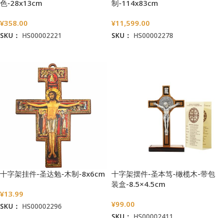
色-28x13cm
制-114x83cm
¥
358.00
¥
11,599.00
SKU：
HS00002221
SKU：
HS00002278
加入购物车
加入购物车
十字架挂件-圣达勉-木制-8x6cm
十字架摆件-圣本笃-橄榄木-带包
装盒-8.5×4.5cm
¥
13.99
¥
99.00
SKU：
HS00002296
SKU：
HS00002411