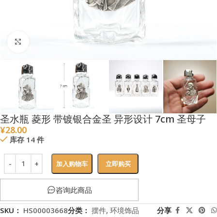
点击放大
圣水瓶 菱形 带镀银合金圣 异形设计 7cm 圣母子
¥
28.00
库存 14 件
加入购物车
立即购买
咨询此商品
SKU：
HS00003668
分类：
摆件
,
环境饰品
分享