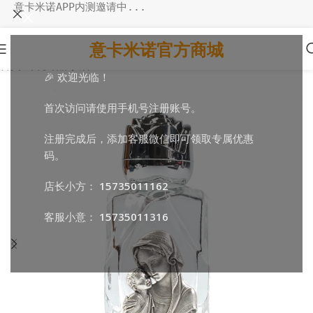
意卡米诺APP内测邀请中...
意卡米诺官方商城
首页
/
环境饰品
/
摆件
🎉 欢迎光临！
首次访问请使用手机号注册账号。
注册完成后，添加客服微信即可领取专属优惠
码。
店长小方：
15735011162
客服小意：
15735011316