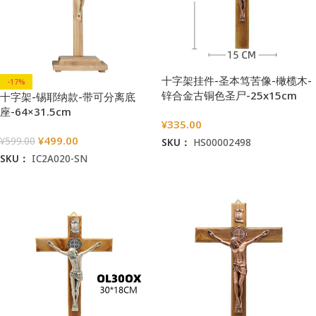
十字架挂件-圣本笃苦像-橄榄木-
-17%
锌合金古铜色圣尸-25x15cm
十字架-锡耶纳款-带可分离底
座-64×31.5cm
¥
335.00
¥
499.00
¥
599.00
SKU：
HS00002498
SKU：
IC2A020-SN
加入购物车
加入购物车