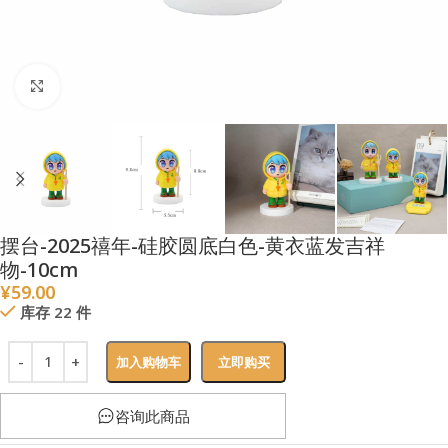
点击放大
摆台-2025禧年-硅胶圆底白色-黄衣蓝发吉祥
物-10cm
¥
59.00
库存 22 件
加入购物车
立即购买
咨询此商品