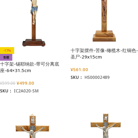
十字架摆件-苦像-橄榄木-红铜色-
-17%
圣尸-29x15cm
售罄
十字架-锡耶纳款-带可分离底
¥
561.00
座-64×31.5cm
SKU：
HS00002489
¥
499.00
¥
599.00
加入购物车
SKU：
IC2A020-SM
阅读更多