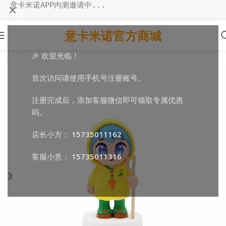
意卡米诺APP内测邀请中...
意卡米诺官方商城
首页
/
节日礼品
/
2025禧年
🎉 欢迎光临！
首次访问请使用手机号注册账号。
注册完成后，添加客服微信即可领取专属优惠
码。
店长小方：
15735011162
客服小意：
15735011316