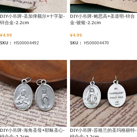
DIY小吊牌-圣加俾额尔+十字架-
DIY小吊牌-鲍思高+圣道明-锌合
锌合金-2.2cm
金-镀银-2.2cm
¥
4.99
¥
4.99
SKU：
HS00004492
SKU：
HS00004470
加入购物车
加入购物车
DIY小吊牌-海角圣母+耶稣圣心-
DIY小吊牌-苏格兰的圣玛格丽特-
锌合金-2.2cm
锌合金-2.2cm