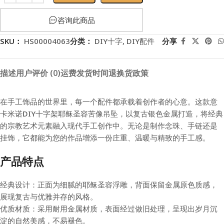
咨询此商品
SKU：
HS00004063
分类：
DIY十字
,
DIY配件
分享
描述
用户评价 (0)
运费
发货时间
退换货政策
在手工饰品的世界里，每一个配件都承载着创作者的心意。这款意
卡米诺DIY十字架耶稣圣容苦像吊坠，以复古银色金属打造，将经典
的宗教艺术元素融入现代手工创作中。无论是制作念珠、手链还是
挂饰，它都能为您的作品增添一份庄重、温暖与精致的手工感。
产品特点
经典设计：正面为细腻的耶稣圣容浮雕，背面保留金属原色质感，
展现复古与优雅并存的风格。
优质材质：采用耐用金属材质，表面经过做旧处理，呈现出岁月沉
淀的自然美感，不易褪色。