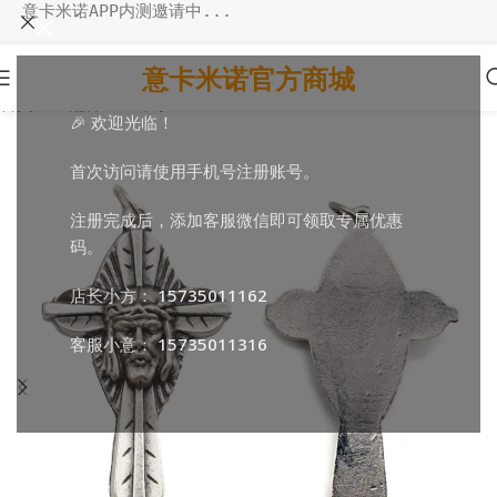
意卡米诺APP内测邀请中...
意卡米诺官方商城
首页
/
DIY配件
/
DIY十字
🎉 欢迎光临！
首次访问请使用手机号注册账号。
注册完成后，添加客服微信即可领取专属优惠
码。
店长小方：
15735011162
客服小意：
15735011316