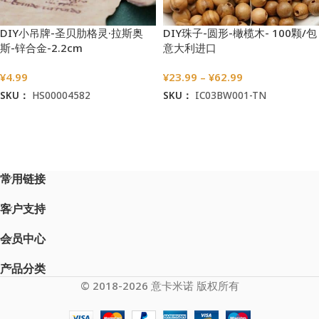
DIY小吊牌-圣贝肋格灵·拉斯奥
DIY珠子-圆形-橄榄木- 100颗/包
斯-锌合金-2.2cm
意大利进口
¥
4.99
¥
23.99
–
¥
62.99
SKU：
HS00004582
SKU：
IC03BW001-TN
加入购物车
选择选项
常用链接
客户支持
会员中心
产品分类
© 2018-2026 意卡米诺 版权所有