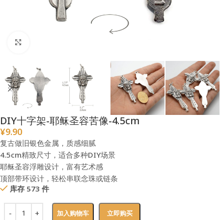
点击放大
DIY十字架-耶稣圣容苦像-4.5cm
¥
9.90
复古做旧银色金属，质感细腻
4.5cm精致尺寸，适合多种DIY场景
耶稣圣容浮雕设计，富有艺术感
顶部带环设计，轻松串联念珠或链条
库存 573 件
加入购物车
立即购买