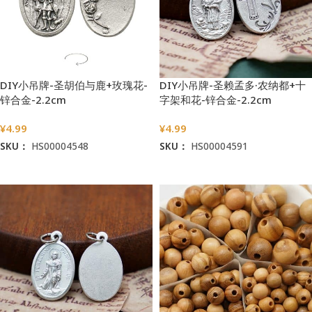
DIY小吊牌-圣胡伯与鹿+玫瑰花-
DIY小吊牌-圣赖孟多·农纳都+十
锌合金-2.2cm
字架和花-锌合金-2.2cm
¥
4.99
¥
4.99
SKU：
HS00004548
SKU：
HS00004591
加入购物车
加入购物车