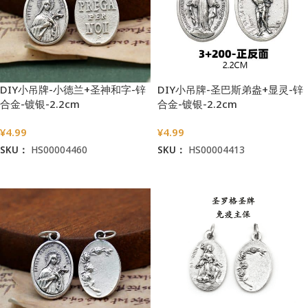
DIY小吊牌-小德兰+圣神和字-锌
DIY小吊牌-圣巴斯弟盎+显灵-锌
合金-镀银-2.2cm
合金-镀银-2.2cm
¥
4.99
¥
4.99
SKU：
HS00004460
SKU：
HS00004413
加入购物车
加入购物车