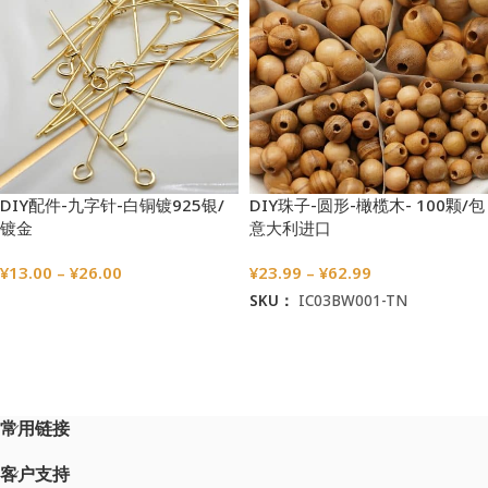
DIY配件-九字针-白铜镀925银/
DIY珠子-圆形-橄榄木- 100颗/包
镀金
意大利进口
¥
13.00
–
¥
26.00
¥
23.99
–
¥
62.99
SKU：
IC03BW001-TN
选择选项
选择选项
常用链接
客户支持