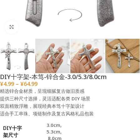
点击放大
DIY十字架-本笃-锌合金-3.0/5.3/8.0cm
¥
4.99
–
¥
64.99
精选锌合金材质，呈现细腻复古做旧质感
提供三种尺寸选择，灵活适配各类 DIY 场景
双面精致浮雕，展现经典本笃十字架设计
适合手工串珠、项链制作及复古风格礼品包装
3.0cm
,
DIY十字
5.3cm
,
架尺寸
8.0cm