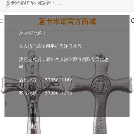
意卡米诺APP内测邀请中...
意卡米诺官方商城
首页
/
DIY配件
/
DIY十字
🎉 欢迎光临！
首次访问请使用手机号注册账号。
注册完成后，添加客服微信即可领取专属优惠
码。
店长小方：
15735011162
客服小意：
15735011316