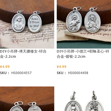
DIY小吊牌-傅天娜修女-锌合
DIY小吊牌-小德兰+耶稣圣心-锌
金-2.2cm
合金-镀银-2.2cm
¥
4.99
¥
4.99
SKU：
HS00004557
SKU：
HS00004458
加入购物车
加入购物车