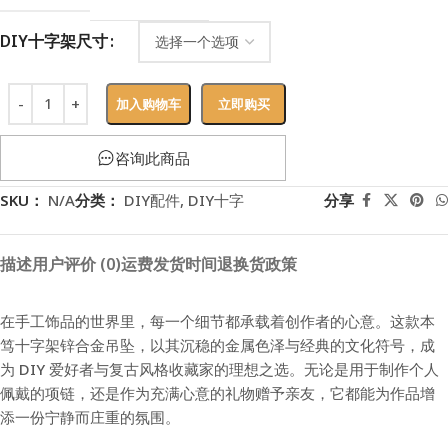
DIY十字架尺寸
加入购物车
立即购买
咨询此商品
SKU：
N/A
分类：
DIY配件
,
DIY十字
分享
描述
用户评价 (0)
运费
发货时间
退换货政策
在手工饰品的世界里，每一个细节都承载着创作者的心意。这款本
笃十字架锌合金吊坠，以其沉稳的金属色泽与经典的文化符号，成
为 DIY 爱好者与复古风格收藏家的理想之选。无论是用于制作个人
佩戴的项链，还是作为充满心意的礼物赠予亲友，它都能为作品增
添一份宁静而庄重的氛围。