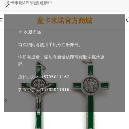
意卡米诺APP内测邀请中...
意卡米诺官方商城
首页
/
DIY配件
/
DIY十字
🎉 欢迎光临！
首次访问请使用手机号注册账号。
注册完成后，添加客服微信即可领取专属优惠
码。
店长小方：
15735011162
客服小意：
15735011316