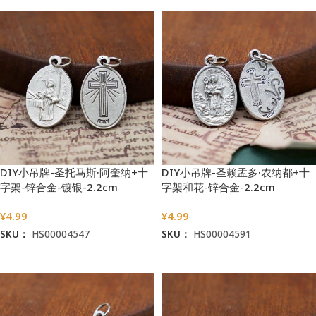
DIY小吊牌-圣托马斯·阿奎纳+十
DIY小吊牌-圣赖孟多·农纳都+十
字架-锌合金-镀银-2.2cm
字架和花-锌合金-2.2cm
¥
4.99
¥
4.99
SKU：
HS00004547
SKU：
HS00004591
加入购物车
加入购物车