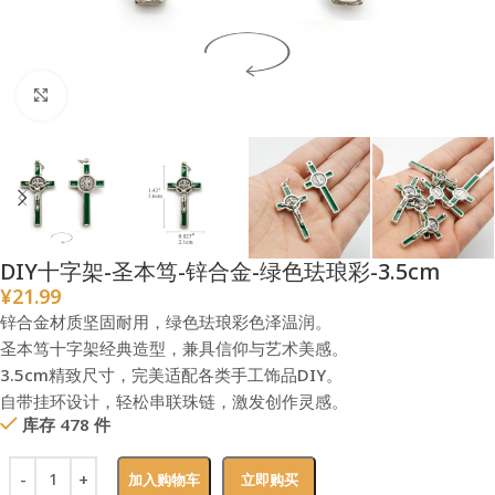
点击放大
DIY十字架-圣本笃-锌合金-绿色珐琅彩-3.5cm
¥
21.99
锌合金材质坚固耐用，绿色珐琅彩色泽温润。
圣本笃十字架经典造型，兼具信仰与艺术美感。
3.5cm精致尺寸，完美适配各类手工饰品DIY。
自带挂环设计，轻松串联珠链，激发创作灵感。
库存 478 件
加入购物车
立即购买