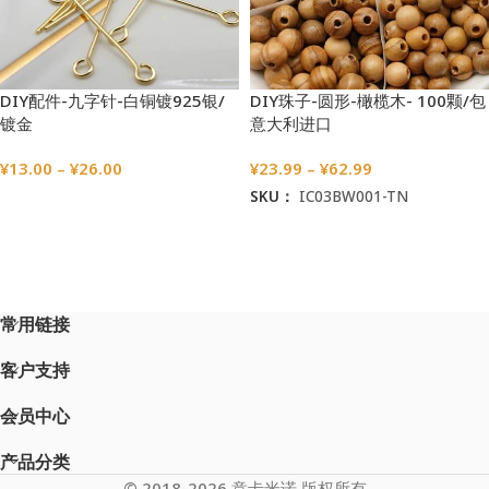
DIY配件-九字针-白铜镀925银/
DIY珠子-圆形-橄榄木- 100颗/包
镀金
意大利进口
¥
13.00
–
¥
26.00
¥
23.99
–
¥
62.99
SKU：
IC03BW001-TN
选择选项
选择选项
常用链接
客户支持
会员中心
产品分类
© 2018-2026 意卡米诺 版权所有