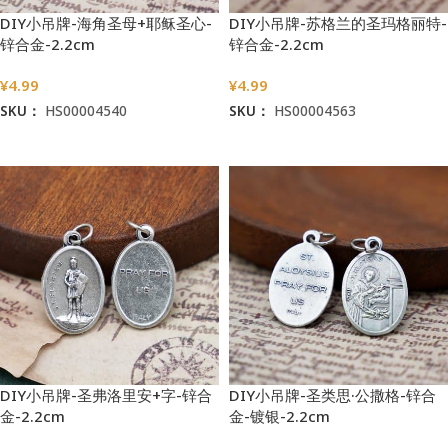
DIY小吊牌-海角圣母+耶稣圣心-
DIY小吊牌-苏格兰的圣玛格丽特-
锌合金-2.2cm
锌合金-2.2cm
¥
4.99
¥
4.99
SKU：
HS00004540
SKU：
HS00004563
加入购物车
加入购物车
DIY小吊牌-圣弗洛里安+字-锌合
DIY小吊牌-圣类思·公撒格-锌合
金-2.2cm
金-镀银-2.2cm