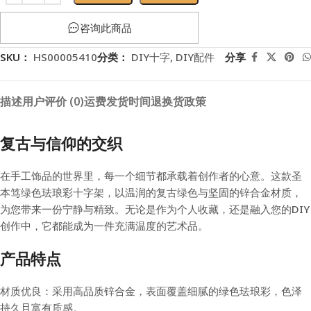
咨询此商品
SKU：
HS00005410
分类：
DIY十字
,
DIY配件
分享
描述
用户评价 (0)
运费
发货时间
退换货政策
复古与信仰的交织
在手工饰品的世界里，每一个细节都承载着创作者的心意。这款圣
本笃绿色珐琅彩十字架，以温润的复古绿色与坚固的锌合金材质，
为您带来一份宁静与精致。无论是作为个人收藏，还是融入您的DIY
创作中，它都能成为一件充满温度的艺术品。
产品特点
材质优良：采用高品质锌合金，表面覆盖细腻的绿色珐琅彩，色泽
持久且富有质感。