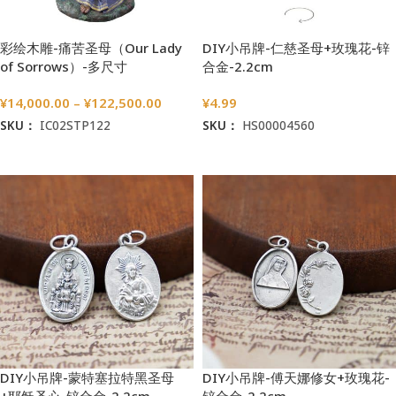
彩绘木雕-痛苦圣母（Our Lady
DIY小吊牌-仁慈圣母+玫瑰花-锌
of Sorrows）-多尺寸
合金-2.2cm
¥
14,000.00
–
¥
122,500.00
¥
4.99
SKU：
IC02STP122
SKU：
HS00004560
选择选项
加入购物车
DIY小吊牌-蒙特塞拉特黑圣母
DIY小吊牌-傅天娜修女+玫瑰花-
+耶稣圣心-锌合金-2.2cm
锌合金-2.2cm