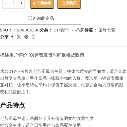
加入购物车
立即购买
咨询此商品
SKU：
HS00005300
分类：
DIY配件
,
小吊牌
标签：
圣母七苦
分享
描述
用户评价 (0)
运费
发货时间
退换货政策
这款DIY小吊牌以七苦圣母为主题，整体气质安静而细致，适合喜欢
自然复古风格、手作饰品与收藏小物的人群。蓝珐琅与镀银表面相
互衬托，让小吊牌在简约中保留了层次感，也更适合融入日常佩戴
或礼品搭配之中。
产品特点
七苦圣母主题，画面细节具有传统图案的收藏气质
锌合金材质，适合日常手作与饰品配件使用