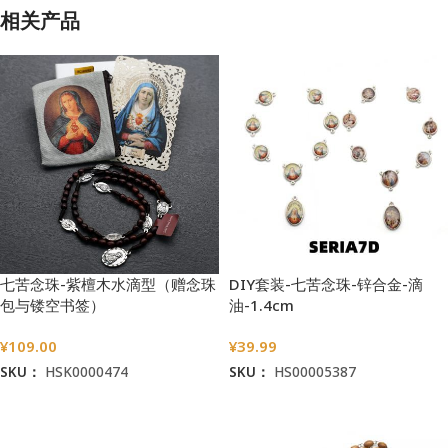
相关产品
七苦念珠-紫檀木水滴型（赠念珠
DIY套装-七苦念珠-锌合金-滴
包与镂空书签）
油-1.4cm
¥
109.00
¥
39.99
SKU：
HSK0000474
SKU：
HS00005387
加入购物车
加入购物车