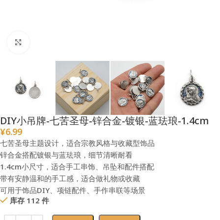
点击放大
DIY小吊牌-七苦圣母-锌合金-镀银-蓝珐琅-1.4cm
¥
6.99
七苦圣母主题设计，适合宗教风格与收藏型饰品
锌合金搭配镀银与蓝珐琅，细节清晰耐看
1.4cm小尺寸，适合手工串饰、吊坠和配件搭配
带有安静温和的手工感，适合做礼物或收藏
可用于饰品DIY、项链配件、手作串联等场景
库存 112 件