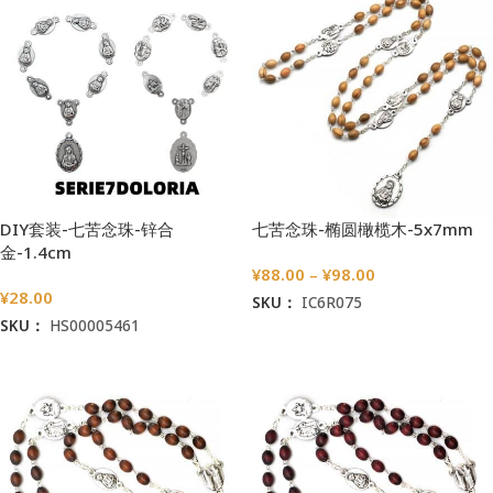
DIY套装-七苦念珠-锌合
七苦念珠-椭圆橄榄木-5x7mm
金-1.4cm
¥
88.00
–
¥
98.00
¥
28.00
SKU：
IC6R075
SKU：
HS00005461
选择选项
加入购物车