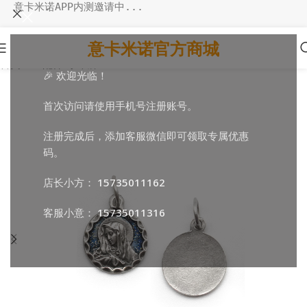
意卡米诺APP内测邀请中...
意卡米诺官方商城
首页
/
DIY配件
/
小吊牌
🎉 欢迎光临！
首次访问请使用手机号注册账号。
注册完成后，添加客服微信即可领取专属优惠
码。
店长小方：
15735011162
客服小意：
15735011316