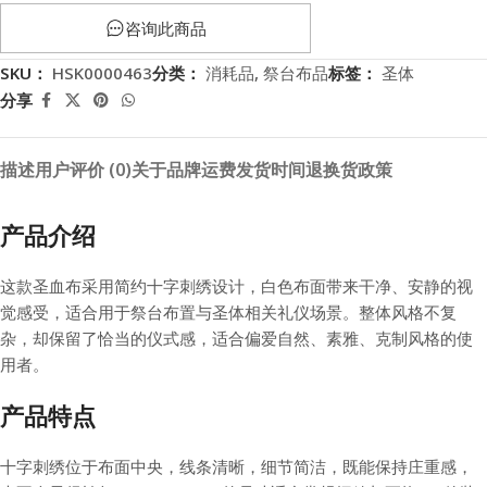
咨询此商品
SKU：
HSK0000463
分类：
消耗品
,
祭台布品
标签：
圣体
分享
描述
用户评价 (0)
关于品牌
运费
发货时间
退换货政策
产品介绍
这款圣血布采用简约十字刺绣设计，白色布面带来干净、安静的视
觉感受，适合用于祭台布置与圣体相关礼仪场景。整体风格不复
杂，却保留了恰当的仪式感，适合偏爱自然、素雅、克制风格的使
用者。
产品特点
十字刺绣位于布面中央，线条清晰，细节简洁，既能保持庄重感，