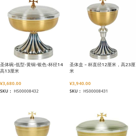
圣体碗-低型-黄铜-银色-杯径14
圣体盒 – 杯直径12厘米，高23厘
高13厘米
米
¥
3,680.00
¥
3,940.00
SKU：
HS00008432
SKU：
HS00008431
加入购物车
加入购物车