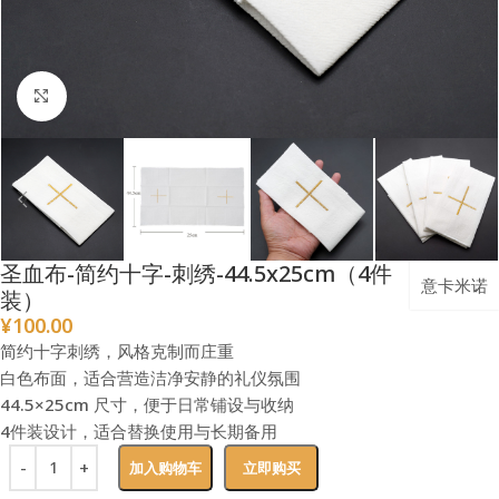
点击放大
圣血布-简约十字-刺绣-44.5x25cm（4件
意卡米诺
装）
¥
100.00
简约十字刺绣，风格克制而庄重
白色布面，适合营造洁净安静的礼仪氛围
44.5×25cm 尺寸，便于日常铺设与收纳
4件装设计，适合替换使用与长期备用
加入购物车
立即购买