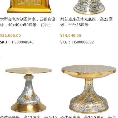
大型金色木制圣体龛，四福音设
雕刻底座圣体光底座，高23厘
计，40x40xh50厘米 – 门尺寸
米，平台28厘米
33×20厘米
¥
36,000.00
¥
14,040.00
SKU：
HS00008540
SKU：
HS00008692
加入购物车
加入购物车
圣体光底座，高13厘米，平台15
圣体光底座，高20.5厘米，平台