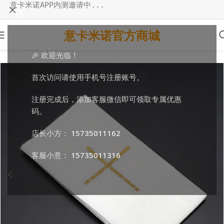
意卡米诺APP内测邀请中...
意卡米诺官方商城
首页
/
消耗品
/
祭台布品
🎉 欢迎光临！
首次访问请使用手机号注册账号。
注册完成后，添加客服微信即可领取专属优惠
码。
店长小方：
15735011162
客服小意：
15735011316