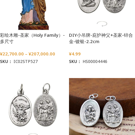
彩绘木雕-圣家（Holy Family）-
DIY小吊牌-庇护神父+圣家-锌合
多尺寸
金-镀银-2.2cm
¥
22,700.00
–
¥
207,000.00
¥
4.99
SKU：
IC02STP527
SKU：
HS00004446
选择选项
加入购物车