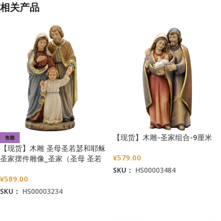
相关产品
【现货】木雕-圣家组合-9厘米
售罄
【现货】木雕 圣母圣若瑟和耶稣
¥
579.00
圣家摆件雕像_圣家（圣母 圣若
瑟 耶稣）8 cm
SKU：
HS00003484
¥
589.00
加入购物车
SKU：
HS00003234
阅读更多