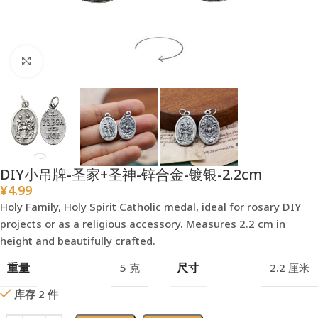
点击放大
DIY小吊牌-圣家+圣神-锌合金-镀银-2.2cm
¥
4.99
Holy Family, Holy Spirit Catholic medal, ideal for rosary DIY
projects or as a religious accessory. Measures 2.2 cm in
height and beautifully crafted.
重量
尺寸
5 克
2.2 厘米
库存 2 件