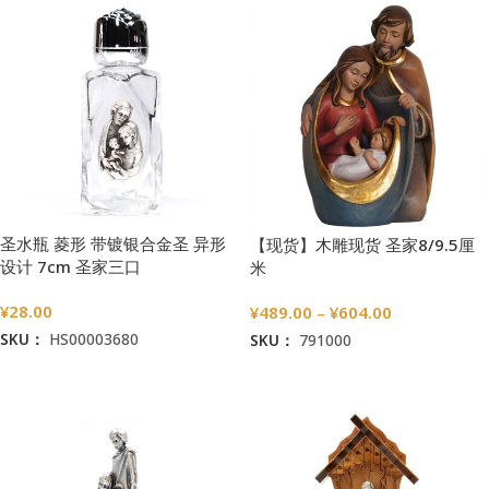
圣水瓶 菱形 带镀银合金圣 异形
【现货】木雕现货 圣家8/9.5厘
设计 7cm 圣家三口
米
¥
28.00
¥
489.00
–
¥
604.00
SKU：
HS00003680
SKU：
791000
加入购物车
选择选项