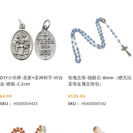
加入购物车
加入购物车
DIY小吊牌-圣家+圣神和字-锌合
玫瑰念珠-猫眼石-8mm（赠无玷
金-镀银-2.2cm
圣母金属念珠包）
¥
4.99
¥
109.00
SKU：
HS00004433
SKU：
HSK0000542
加入购物车
加入购物车