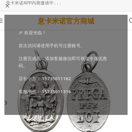
意卡米诺APP内测邀请中...
意卡米诺官方商城
首页
/
DIY配件
/
小吊牌
🎉 欢迎光临！
首次访问请使用手机号注册账号。
注册完成后，添加客服微信即可领取专属优惠
码。
店长小方：
15735011162
客服小意：
15735011316