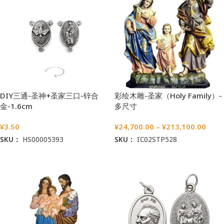
DIY三通-圣神+圣家三口-锌合
彩绘木雕-圣家（Holy Family）-
金-1.6cm
多尺寸
¥
3.50
¥
24,700.00
–
¥
213,100.00
SKU：
HS00005393
SKU：
IC02STP528
加入购物车
选择选项