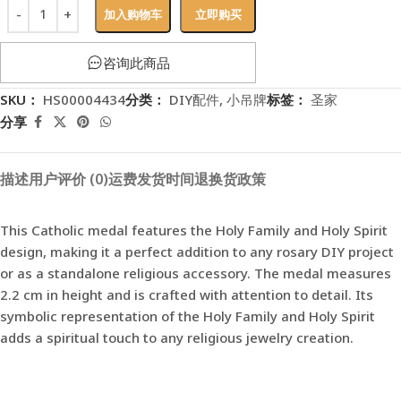
加入购物车
立即购买
咨询此商品
SKU：
HS00004434
分类：
DIY配件
,
小吊牌
标签：
圣家
分享
描述
用户评价 (0)
运费
发货时间
退换货政策
This Catholic medal features the Holy Family and Holy Spirit
design, making it a perfect addition to any rosary DIY project
or as a standalone religious accessory. The medal measures
2.2 cm in height and is crafted with attention to detail. Its
symbolic representation of the Holy Family and Holy Spirit
adds a spiritual touch to any religious jewelry creation.