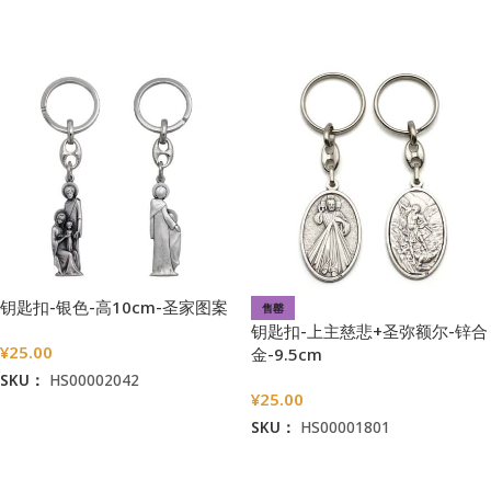
加入购物车
加入购物车
钥匙扣-银色-高10cm-圣家图案
售罄
钥匙扣-上主慈悲+圣弥额尔-锌合
¥
25.00
金-9.5cm
SKU：
HS00002042
¥
25.00
加入购物车
SKU：
HS00001801
阅读更多