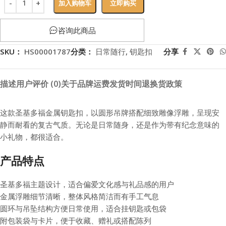
加入购物车
立即购买
咨询此商品
SKU：
HS00001787
分类：
日常随行
,
钥匙扣
分享
描述
用户评价 (0)
关于品牌
运费
发货时间
退换货政策
这款圣基多福金属钥匙扣，以圆形吊牌搭配细致雕像浮雕，呈现安
静而耐看的复古气质。无论是日常随身，还是作为带有纪念意味的
小礼物，都很适合。
产品特点
圣基多福主题设计，适合偏爱文化感与礼品感的用户
金属浮雕细节清晰，整体风格简洁而有手工气息
圆环与吊坠结构方便日常使用，适合挂钥匙或包袋
附包装袋与卡片，便于收藏、赠礼或搭配陈列