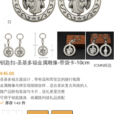
点击放大
钥匙扣-圣基多福金属雕像-带袋卡-10cm
ICMN精选
¥
45.00
圣基多福主题设计，带有温和而安定的随行氛围
金属雕像吊牌呈现细致纹样，适合喜欢复古风格的人
随产品附包装袋与卡片，送礼更显完整
可用于钥匙随身、收藏陈列或礼品搭配
库存 143 件