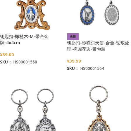
钥匙扣-橄榄木-M-带合金
售罄
牌-4x4cm
钥匙扣-弥额尔天使-合金-珐琅处
理-椭圆花边-带包装
¥
59.00
袋-3.8×2.7cm
¥
39.99
SKU：
HS00001558
SKU：
HS00001564
加入购物车
阅读更多