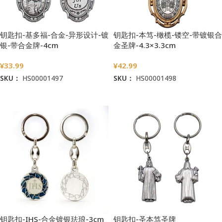
钥匙扣-基多福-合金-异形设计-镀
钥匙扣-本笃-橄榄-镂空-带镀银合
银-带合金牌-4cm
金圣牌-4.3×3.3cm
¥
33.99
¥
42.99
SKU：
HS00001497
SKU：
HS00001498
加入购物车
加入购物车
钥匙扣-IHS-合金镀银珐琅-3cm
钥匙扣-圣本笃圣牌