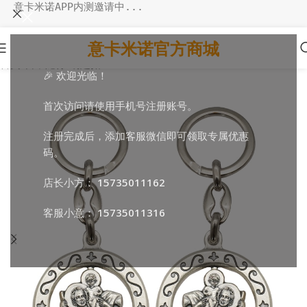
意卡米诺APP内测邀请中...
意卡米诺官方商城
首页
/
日常随行
/
钥匙扣
🎉 欢迎光临！
首次访问请使用手机号注册账号。
注册完成后，添加客服微信即可领取专属优惠
码。
店长小方：
15735011162
客服小意：
15735011316