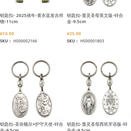
钥匙扣- 2025禧年-黄衣蓝发吉祥
钥匙扣-显灵圣母英文版-锌合
物-11cm
金-9.5cm
¥
10.00
¥
25.00
SKU：
HS00002166
SKU：
HS00001803
加入购物车
加入购物车
钥匙扣-圣弥额尔+护守天使-锌合
钥匙扣-显灵圣母西班牙语版-锌
金-9.5cm
合金-9.5cm