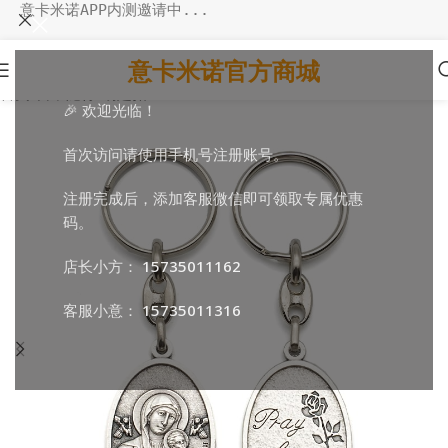
意卡米诺APP内测邀请中...
意卡米诺官方商城
首页
/
日常随行
/
钥匙扣
🎉 欢迎光临！
首次访问请使用手机号注册账号。
注册完成后，添加客服微信即可领取专属优惠
码。
店长小方：
15735011162
客服小意：
15735011316