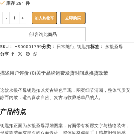
库存 281 件
加入购物车
立即购买
咨询此商品
SKU：
HS00001799
分类：
日常随行
,
钥匙扣
标签：
永援圣母
分享
描述
用户评价 (0)
关于品牌
运费
发货时间
退换货政策
这款永援圣母钥匙扣以复古银色呈现，图案细节清晰，整体气质安
静而内敛，适合喜欢自然、复古与收藏感单品的人。
产品特点
钥匙扣正面为永援圣母浮雕图案，背面带有祈愿文字与植物装饰，
形成简洁而有层次的双面设计。整体风格偏向手工感与旧银质感，