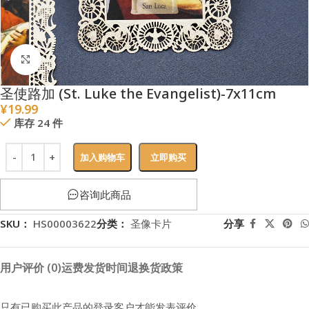
点击放大
圣使路加 (St. Luke the Evangelist)-7x11cm
¥
19.99
库存 24 件
加入购物车
立即购买
咨询此商品
SKU：
HS00003622
分类：
圣像卡片
分享
用户评价 (0)
运费
发货时间
退换货政策
只有已购买此产品的登录客户才能发表评价。