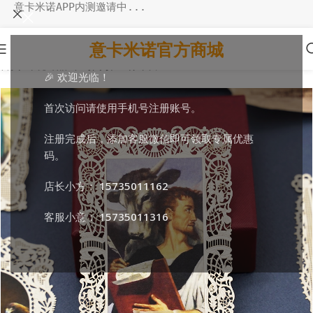
意卡米诺APP内测邀请中...
意卡米诺官方商城
首页
/
环境饰品
/
书写阅读
/
圣像卡片
🎉 欢迎光临！
首次访问请使用手机号注册账号。
注册完成后，添加客服微信即可领取专属优惠
码。
店长小方：
15735011162
客服小意：
15735011316