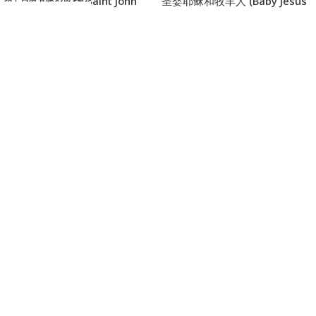
圣若望·亨利·纽曼 (Saint John
圣婴耶稣和牧羊人 (Baby Jesus
Henry Newman)-7x11cm
and the Shepherds)-7x11cm
¥
19.99
¥
19.99
SKU：
HS00003888
SKU：
HS00004016
加入购物车
加入购物车
布拉格圣婴 (Infant of
始胎无染原罪圣母 (Immaculate
Prague)-7x11cm
Conception)-7x11cm
¥
19.99
¥
19.99