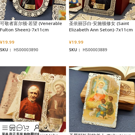
可敬者富尔顿·若望 (Venerable
圣依丽莎白·安施顿修女 (Saint
Fulton Sheen)-7x11cm
Elizabeth Ann Seton)-7x11cm
¥
19.99
¥
19.99
SKU：
HS00003890
SKU：
HS00003889
加入购物车
加入购物车
菜单
商店
客服
购物车
我的账户