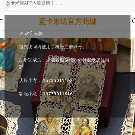
意卡米诺APP内测邀请中...
意卡米诺官方商城
首页
/
环境饰品
/
书写阅读
/
圣像卡片
🎉 欢迎光临！
首次访问请使用手机号注册账号。
注册完成后，添加客服微信即可领取专属优惠
码。
店长小方：
15735011162
客服小意：
15735011316