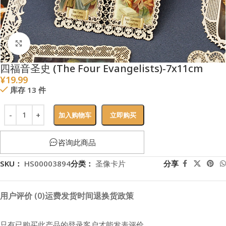
点击放大
四福音圣史 (The Four Evangelists)-7x11cm
¥
19.99
库存 13 件
加入购物车
立即购买
咨询此商品
SKU：
HS00003894
分类：
圣像卡片
分享
用户评价 (0)
运费
发货时间
退换货政策
只有已购买此产品的登录客户才能发表评价。