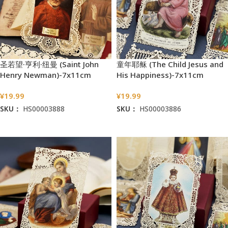
圣若望·亨利·纽曼 (Saint John
童年耶稣 (The Child Jesus and
Henry Newman)-7x11cm
His Happiness)-7x11cm
¥
19.99
¥
19.99
SKU：
HS00003888
SKU：
HS00003886
加入购物车
加入购物车