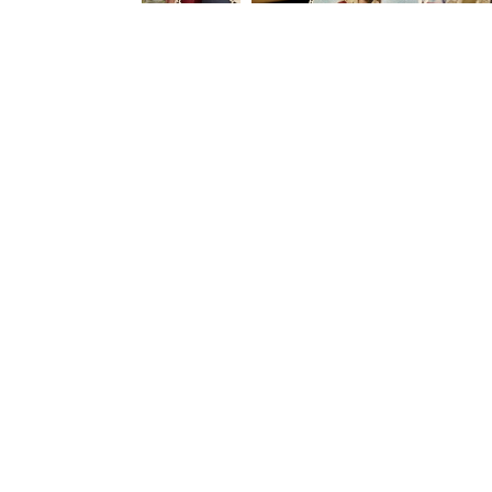
四福音圣史 (The Four
匈牙利的圣依撒伯尔 (Saint
Evangelists)-7x11cm
Elizabeth of Hungary)-7x11cm
¥
19.99
¥
19.99
SKU：
HS00003894
SKU：
HS00003892
加入购物车
加入购物车