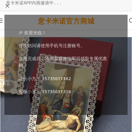
意卡米诺APP内测邀请中...
意卡米诺官方商城
首页
/
环境饰品
/
书写阅读
/
圣像卡片
🎉 欢迎光临！
首次访问请使用手机号注册账号。
注册完成后，添加客服微信即可领取专属优惠
码。
店长小方：
15735011162
客服小意：
15735011316