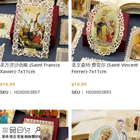
圣方济沙勿略 (Saint Francis
圣文森特·费雷尔 (Saint Vincent
Xavier)-7x11cm
Ferrer)-7x11cm
¥
19.99
¥
19.99
SKU：
HS00003897
SKU：
HS00003895
加入购物车
加入购物车
菜单
商店
客服
购物车
我的账户