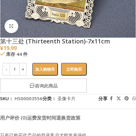
点击放大
第十三处 (Thirteenth Station)-7x11cm
¥
19.99
库存 44 件
加入购物车
立即购买
咨询此商品
SKU：
HS00003556
分类：
圣像卡片
分享
用户评价 (0)
运费
发货时间
退换货政策
只有已购买此产品的登录客户才能发表评价。