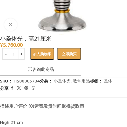
点击放大
小圣体光，高21厘米
¥
5,760.00
加入购物车
立即购买
咨询此商品
SKU：
HS00005734
分类：
小圣体光
,
教堂用品
标签：
圣体
分享
描述
用户评价 (0)
运费
发货时间
退换货政策
High 21 cm