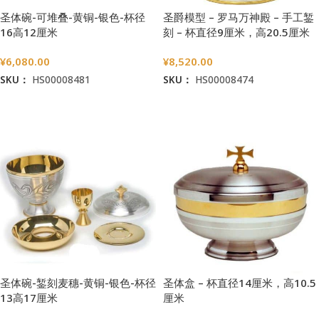
圣体碗-可堆叠-黄铜-银色-杯径
圣爵模型 – 罗马万神殿 – 手工錾
16高12厘米
刻 – 杯直径9厘米，高20.5厘米
¥
6,080.00
¥
8,520.00
SKU：
HS00008481
SKU：
HS00008474
加入购物车
加入购物车
圣体碗-錾刻麦穗-黄铜-银色-杯径
圣体盒 – 杯直径14厘米，高10.5
13高17厘米
厘米