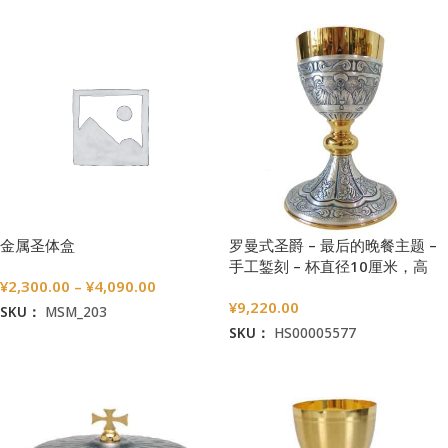
金属圣体盒
罗曼式圣爵 – 最后的晚餐主题 –
手工錾刻 – 杯直径10厘米，高
¥
2,300.00
–
¥
4,090.00
18.5厘米
¥
9,220.00
SKU：
MSM_203
SKU：
HS00005577
选择选项
加入购物车