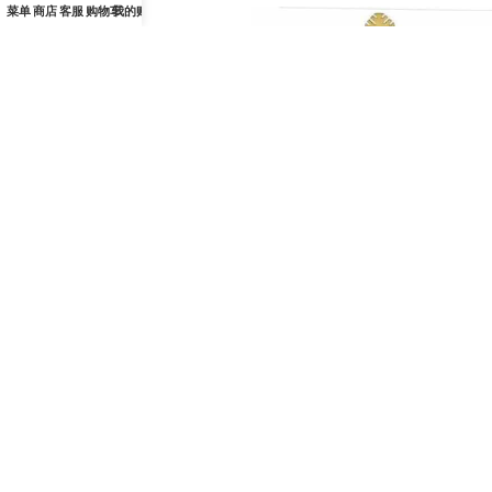
菜单
商店
客服
购物车
我的账户
雕刻压纹圣体盒 – 杯直径12厘
圣体碗-缎面-黄铜-银色-杯径14
米，高23厘米
高15.5厘米
¥
13,640.00
¥
4,680.00
SKU：
HS00005585
SKU：
HS00005736
加入购物车
加入购物车