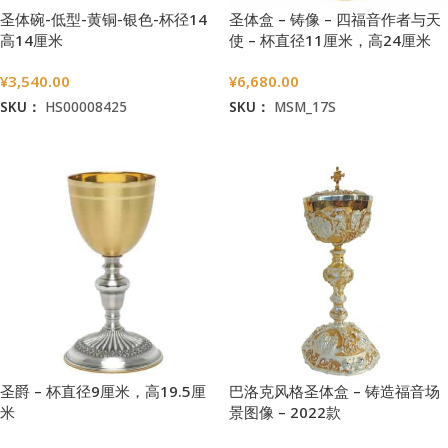
圣体碗-低型-黄铜-银色-杯径14
圣体盒 – 铸像 – 四福音作者与天
高14厘米
使 – 杯直径11厘米，高24厘米
¥
3,540.00
¥
6,680.00
SKU：
HS00008425
SKU：
MSM_17S
加入购物车
加入购物车
圣爵 – 杯直径9厘米，高19.5厘
巴洛克风格圣体盒 – 铸造福音场
米
景图像 – 2022款