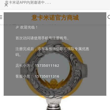
意卡米诺APP内测邀请中...
意卡米诺官方商城
首页
/
教堂用品
/
圣体圣事
/
小圣体光
🎉 欢迎光临！
首次访问请使用手机号注册账号。
注册完成后，添加客服微信即可领取专属优惠
码。
店长小方：
15735011162
客服小意：
15735011316