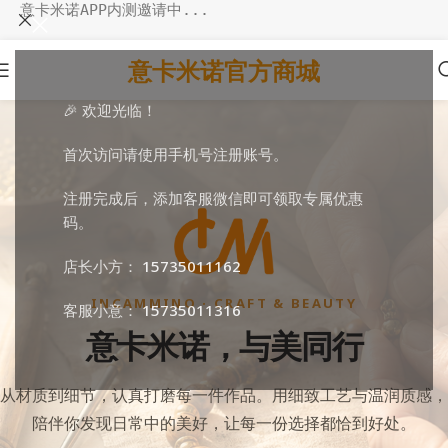
意卡米诺APP内测邀请中...
意卡米诺官方商城
🎉 欢迎光临！
首次访问请使用手机号注册账号。
注册完成后，添加客服微信即可领取专属优惠
码。
店长小方：
15735011162
INCAMMINO · CRAFT & BEAUTY
客服小意：
15735011316
意卡米诺，与美同行
从材质到细节，认真打磨每一件作品。用细致工艺与温润质感，
陪伴你发现日常中的美好，让每一份选择都恰到好处。