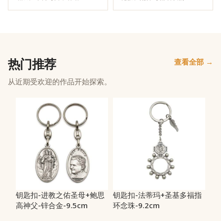
热门推荐
查看全部 →
从近期受欢迎的作品开始探索。
钥匙扣-进教之佑圣母+鲍思
钥匙扣-法蒂玛+圣基多福指
高神父-锌合金-9.5cm
环念珠-9.2cm