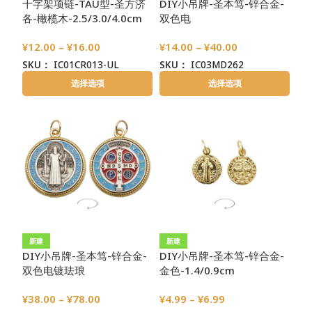
十字架项链-TAU型-圣方济
DIY小吊牌-圣本笃-锌合金-
各-橄榄木-2.5/3.0/4.0cm
双色电
镀-4.0/3.4/2.4/2.1cmcm
¥
12.00
–
¥
16.00
¥
14.00
–
¥
40.00
SKU：
IC01CR013-UL
SKU：
IC03MD262
选择选项
选择选项
新建
新建
DIY小吊牌-圣本笃-锌合金-
DIY小吊牌-圣本笃-锌合金-
双色电镀珐琅
金色-1.4/0.9cm
彩-4.0/3.4/2.4/2.1cm
¥
38.00
–
¥
78.00
¥
4.99
–
¥
6.99