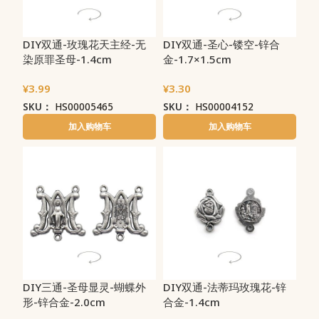
DIY双通-玫瑰花天主经-无
DIY双通-圣心-镂空-锌合
染原罪圣母-1.4cm
金-1.7×1.5cm
¥
3.99
¥
3.30
SKU：
HS00005465
SKU：
HS00004152
加入购物车
加入购物车
DIY三通-圣母显灵-蝴蝶外
DIY双通-法蒂玛玫瑰花-锌
形-锌合金-2.0cm
合金-1.4cm