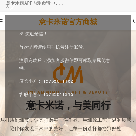
意卡米诺APP内测邀请中...
意卡米诺官方商城
🎉 欢迎光临！
首次访问请使用手机号注册账号。
注册完成后，添加客服微信即可领取专属优惠
码。
店长小方：
15735011162
INCAMMINO · CRAFT & BEAUTY
客服小意：
15735011316
意卡米诺，与美同行
从材质到细节，认真打磨每一件作品。用细致工艺与温润质感，
陪伴你发现日常中的美好，让每一份选择都恰到好处。