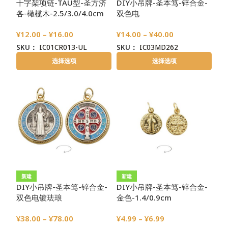
十字架项链-TAU型-圣方济
DIY小吊牌-圣本笃-锌合金-
各-橄榄木-2.5/3.0/4.0cm
双色电
镀-4.0/3.4/2.4/2.1cmcm
¥
12.00
–
¥
16.00
¥
14.00
–
¥
40.00
SKU：
IC01CR013-UL
SKU：
IC03MD262
选择选项
选择选项
新建
新建
DIY小吊牌-圣本笃-锌合金-
DIY小吊牌-圣本笃-锌合金-
双色电镀珐琅
金色-1.4/0.9cm
彩-4.0/3.4/2.4/2.1cm
¥
38.00
–
¥
78.00
¥
4.99
–
¥
6.99