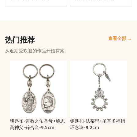
热门推荐
查看全部 →
从近期受欢迎的作品开始探索。
钥匙扣-进教之佑圣母+鲍思
钥匙扣-法蒂玛+圣基多福指
高神父-锌合金-9.5cm
环念珠-9.2cm