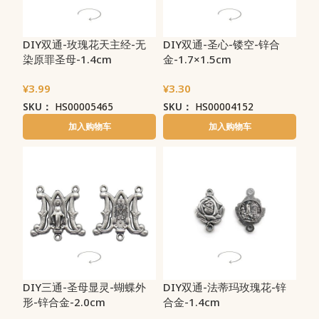
DIY双通-玫瑰花天主经-无
DIY双通-圣心-镂空-锌合
染原罪圣母-1.4cm
金-1.7×1.5cm
¥
3.99
¥
3.30
SKU：
HS00005465
SKU：
HS00004152
加入购物车
加入购物车
DIY三通-圣母显灵-蝴蝶外
DIY双通-法蒂玛玫瑰花-锌
形-锌合金-2.0cm
合金-1.4cm