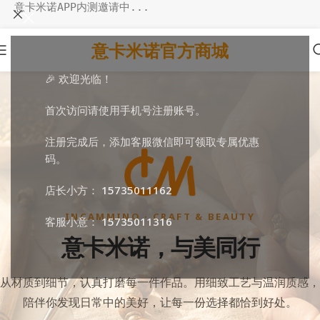
意卡米诺APP内测邀请中...
意卡米诺官方商城
🎉 欢迎光临！
首次访问请使用手机号注册账号。
注册完成后，添加客服微信即可领取专属优惠
码。
店长小方：
15735011162
INCAMMINO · CRAFT & BEAUTY
客服小意：
15735011316
意卡米诺，与美同行
从材质到细节，认真打磨每一件作品。用细致工艺与温润质感，
陪伴你发现日常中的美好，让每一份选择都恰到好处。