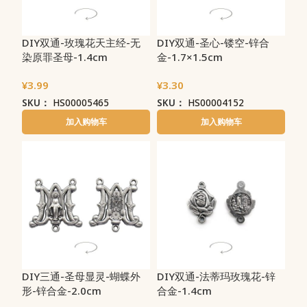
DIY双通-玫瑰花天主经-无
DIY双通-圣心-镂空-锌合
染原罪圣母-1.4cm
金-1.7×1.5cm
¥
3.99
¥
3.30
SKU：
HS00005465
SKU：
HS00004152
加入购物车
加入购物车
DIY三通-圣母显灵-蝴蝶外
DIY双通-法蒂玛玫瑰花-锌
形-锌合金-2.0cm
合金-1.4cm