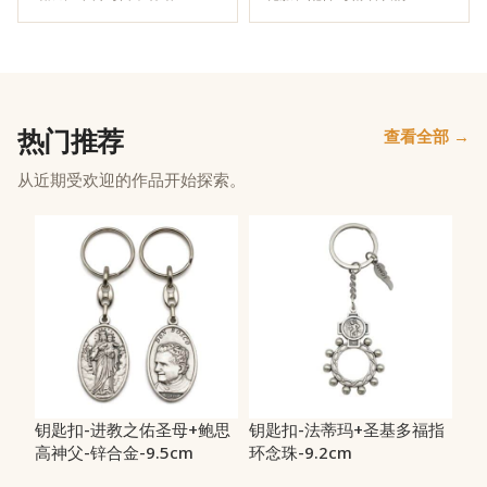
热门推荐
查看全部 →
从近期受欢迎的作品开始探索。
钥匙扣-进教之佑圣母+鲍思
钥匙扣-法蒂玛+圣基多福指
高神父-锌合金-9.5cm
环念珠-9.2cm