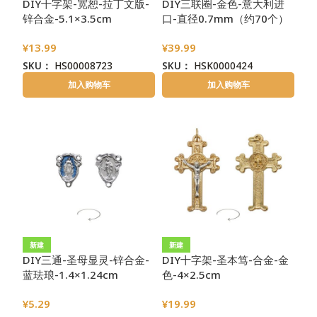
DIY十字架-宽恕-拉丁文版-
DIY三联圈-金色-意大利进
锌合金-5.1×3.5cm
口-直径0.7mm（约70个）
¥
13.99
¥
39.99
SKU：
HS00008723
SKU：
HSK0000424
加入购物车
加入购物车
新建
新建
DIY三通-圣母显灵-锌合金-
DIY十字架-圣本笃-合金-金
蓝珐琅-1.4×1.24cm
色-4×2.5cm
¥
5.29
¥
19.99