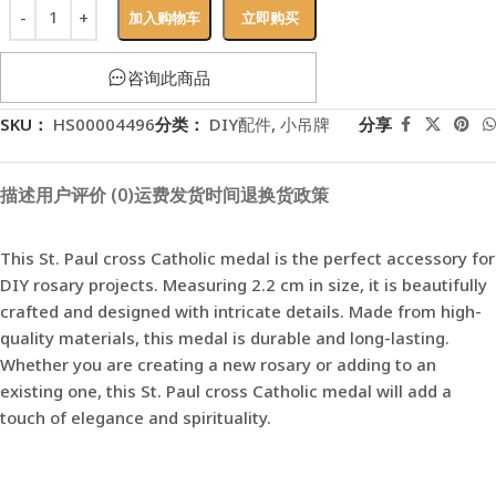
加入购物车
立即购买
咨询此商品
SKU：
HS00004496
分类：
DIY配件
,
小吊牌
分享
描述
用户评价 (0)
运费
发货时间
退换货政策
This St. Paul cross Catholic medal is the perfect accessory for
DIY rosary projects. Measuring 2.2 cm in size, it is beautifully
crafted and designed with intricate details. Made from high-
quality materials, this medal is durable and long-lasting.
Whether you are creating a new rosary or adding to an
existing one, this St. Paul cross Catholic medal will add a
touch of elegance and spirituality.