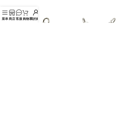
加入购物车
加入购物车
菜单
商店
客服
购物车
我的账户
DIY小吊牌-圣加俾额尔+字-锌合
DIY小吊牌-圣速达+十字架和花-
金-2.2cm
锌合金-镀银-2.2cm
¥
4.99
¥
4.99
SKU：
HS00004493
SKU：
HS00004484
加入购物车
加入购物车