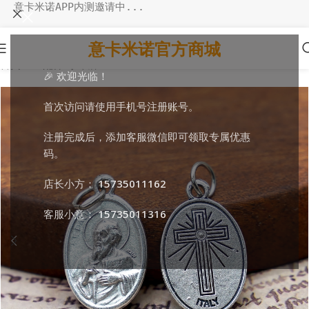
意卡米诺APP内测邀请中...
意卡米诺官方商城
首页
/
DIY配件
/
小吊牌
🎉 欢迎光临！
首次访问请使用手机号注册账号。
注册完成后，添加客服微信即可领取专属优惠
码。
店长小方：
15735011162
客服小意：
15735011316