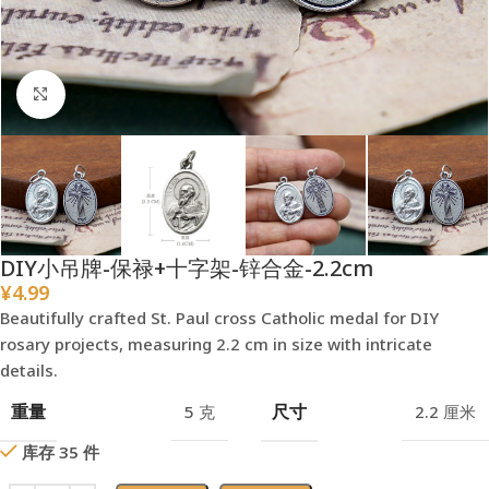
点击放大
DIY小吊牌-保禄+十字架-锌合金-2.2cm
¥
4.99
Beautifully crafted St. Paul cross Catholic medal for DIY
rosary projects, measuring 2.2 cm in size with intricate
details.
重量
尺寸
5 克
2.2 厘米
库存 35 件