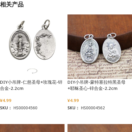
相关产品
DIY小吊牌-仁慈圣母+玫瑰花-锌
DIY小吊牌-蒙特塞拉特黑圣母
合金-2.2cm
+耶稣圣心-锌合金-2.2cm
¥
4.99
¥
4.99
SKU：
HS00004560
SKU：
HS00004562
加入购物车
加入购物车