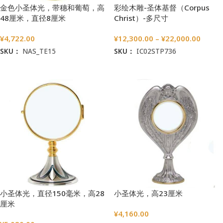
金色小圣体光，带穗和葡萄，高
彩绘木雕-圣体基督（Corpus
48厘米，直径8厘米
Christ）-多尺寸
¥
4,722.00
¥
12,300.00
–
¥
22,000.00
SKU：
NAS_TE15
SKU：
IC02STP736
加入购物车
选择选项
小圣体光，直径150毫米，高28
小圣体光，高23厘米
厘米
¥
4,160.00