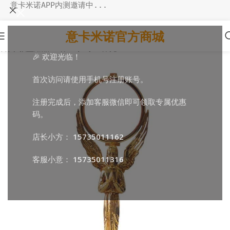
意卡米诺APP内测邀请中...
意卡米诺官方商城
首页
/
教堂用品
/
圣体圣事
/
小圣体光
🎉 欢迎光临！
首次访问请使用手机号注册账号。
注册完成后，添加客服微信即可领取专属优惠
码。
店长小方：
15735011162
客服小意：
15735011316