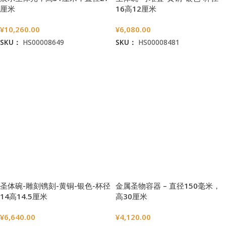
厘米
16高12厘米
¥
10,260.00
¥
6,080.00
SKU：
HS00008649
SKU：
HS00008481
加入购物车
加入购物车
圣体碗-雕刻镌刻-黄铜-银色-杯径
金属圣物容器 – 直径150毫米，
14高14.5厘米
高30厘米
¥
6,640.00
¥
4,120.00