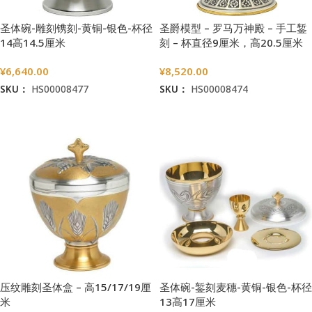
圣体碗-雕刻镌刻-黄铜-银色-杯径
圣爵模型 – 罗马万神殿 – 手工錾
14高14.5厘米
刻 – 杯直径9厘米，高20.5厘米
¥
6,640.00
¥
8,520.00
SKU：
HS00008477
SKU：
HS00008474
加入购物车
加入购物车
压纹雕刻圣体盒 – 高15/17/19厘
圣体碗-錾刻麦穗-黄铜-银色-杯径
米
13高17厘米