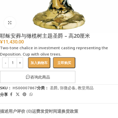
点击放大
耶稣安葬与橄榄树主题圣爵 – 高20厘米
¥
11,430.00
Two-tone chalice in investment casting representing the
Deposition. Cup with olive trees.
加入购物车
立即购买
咨询此商品
SKU：
HS00007867
分类：
圣爵
,
弥撒必备
,
教堂用品
分享
描述
用户评价 (0)
运费
发货时间
退换货政策