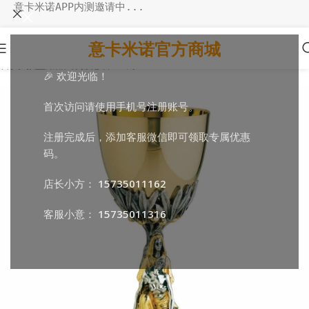
意卡米诺APP内测邀请中...
意卡米诺官方商城
首页
/
教堂用品
/
弥撒必备
/
圣爵
🎉 欢迎光临！
首次访问请使用手机号注册账号。
注册完成后，添加客服微信即可领取专属优惠
码。
店长小方：
15735011162
客服小意：
15735011316