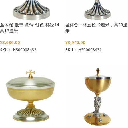
圣体碗-低型-黄铜-银色-杯径14
圣体盒 – 杯直径12厘米，高23厘
高13厘米
米
¥
3,680.00
¥
3,940.00
SKU：
HS00008432
SKU：
HS00008431
加入购物车
加入购物车