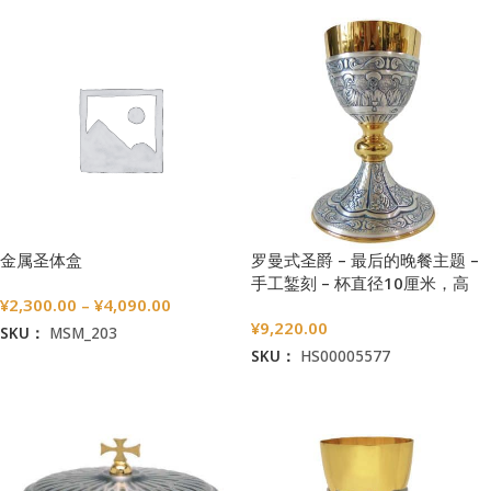
金属圣体盒
罗曼式圣爵 – 最后的晚餐主题 –
手工錾刻 – 杯直径10厘米，高
¥
2,300.00
–
¥
4,090.00
18.5厘米
¥
9,220.00
SKU：
MSM_203
SKU：
HS00005577
选择选项
加入购物车