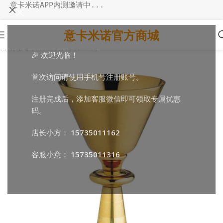
意卡米诺APP内测邀请中...
意卡米诺官方商城
首页
/
教堂用品
/
弥撒必备
/
圣爵
🎉 欢迎光临！
首次访问请使用手机号注册账号。
注册完成后，添加客服微信即可领取专属优惠
码。
店长小方：
15735011162
客服小意：
15735011316