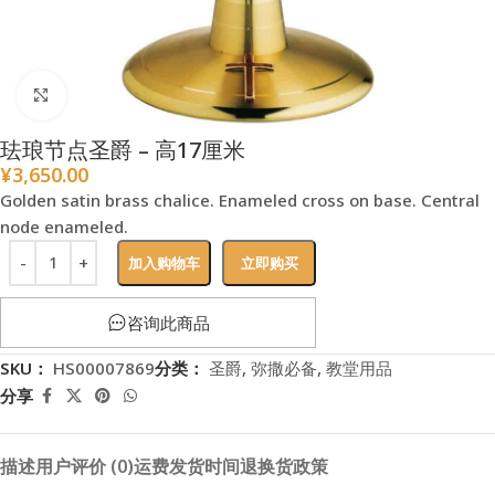
点击放大
珐琅节点圣爵 – 高17厘米
¥
3,650.00
Golden satin brass chalice. Enameled cross on base. Central
node enameled.
加入购物车
立即购买
咨询此商品
SKU：
HS00007869
分类：
圣爵
,
弥撒必备
,
教堂用品
分享
描述
用户评价 (0)
运费
发货时间
退换货政策