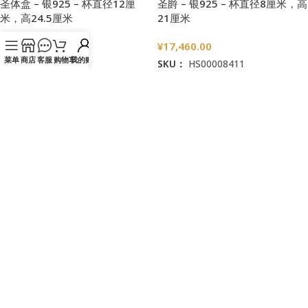
圣体盒 – 银925 – 杯直径12厘
圣爵 – 银925 – 杯直径8厘米，高
米，高24.5厘米
21厘米
¥
19,960.00
¥
17,460.00
菜单
商店
客服
购物车
我的账户
SKU：
HS00008412
SKU：
HS00008411
加入购物车
加入购物车
圣体盒 – 银925 – 杯直径12厘
圣体碗-錾刻葡萄麦穗-黄铜-双色-
米，高29厘米
直径14厘米
¥
21,480.00
¥
11,920.00