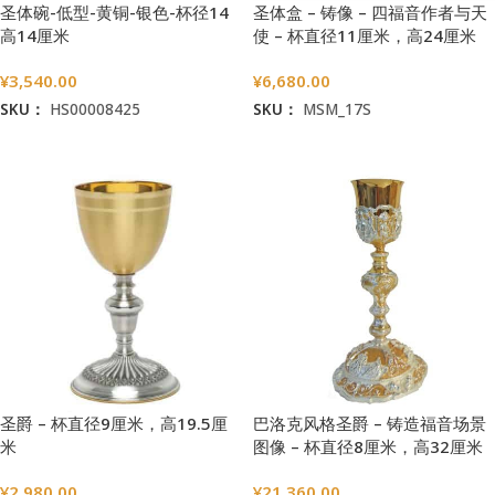
圣体碗-低型-黄铜-银色-杯径14
圣体盒 – 铸像 – 四福音作者与天
高14厘米
使 – 杯直径11厘米，高24厘米
¥
3,540.00
¥
6,680.00
SKU：
HS00008425
SKU：
MSM_17S
加入购物车
加入购物车
圣爵 – 杯直径9厘米，高19.5厘
巴洛克风格圣爵 – 铸造福音场景
米
图像 – 杯直径8厘米，高32厘米
¥
2,980.00
¥
21,360.00