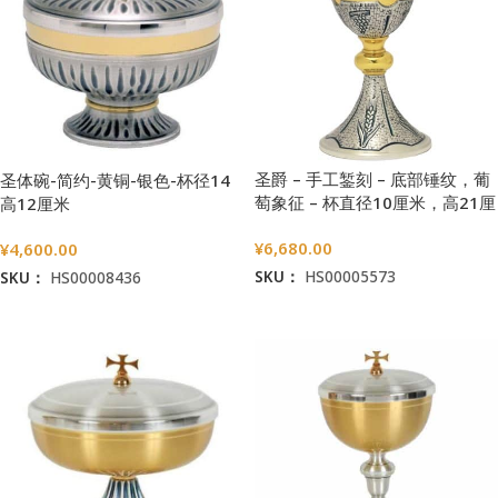
圣爵 – 手工錾刻 – 底部锤纹，葡
圣体碗-简约-黄铜-银色-杯径14
萄象征 – 杯直径10厘米，高21厘
高12厘米
米
¥
6,680.00
¥
4,600.00
SKU：
HS00005573
SKU：
HS00008436
加入购物车
加入购物车