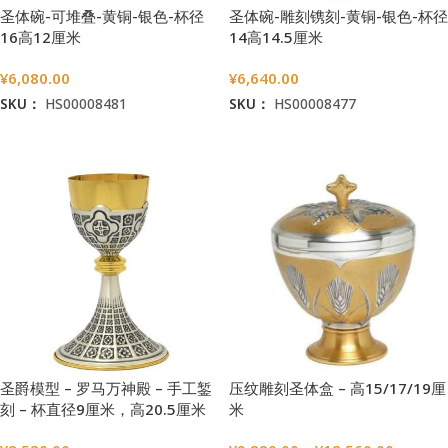
圣体碗-可堆叠-黄铜-银色-杯径
圣体碗-雕刻镌刻-黄铜-银色-杯径
16高12厘米
14高14.5厘米
¥
6,080.00
¥
6,640.00
SKU：
HS00008481
SKU：
HS00008477
加入购物车
加入购物车
圣爵模型 – 罗马万神殿 – 手工錾
压纹雕刻圣体盒 – 高15/17/19厘
刻 – 杯直径9厘米，高20.5厘米
米