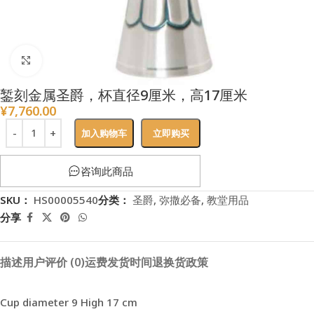
点击放大
錾刻金属圣爵，杯直径9厘米，高17厘米
¥
7,760.00
加入购物车
立即购买
咨询此商品
SKU：
HS00005540
分类：
圣爵
,
弥撒必备
,
教堂用品
分享
描述
用户评价 (0)
运费
发货时间
退换货政策
Cup diameter 9 High 17 cm