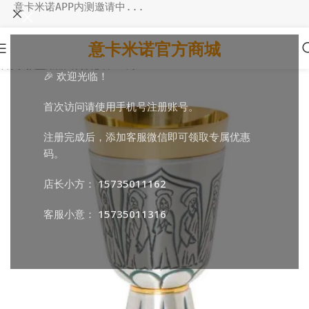
意卡米诺APP内测邀请中...
意卡米诺官方商城
首页
/
教堂用品
/
弥撒必备
/
圣爵
🎉 欢迎光临！
首次访问请使用手机号注册账号。
注册完成后，添加客服微信即可领取专属优惠
码。
店长小方：
15735011162
客服小意：
15735011316