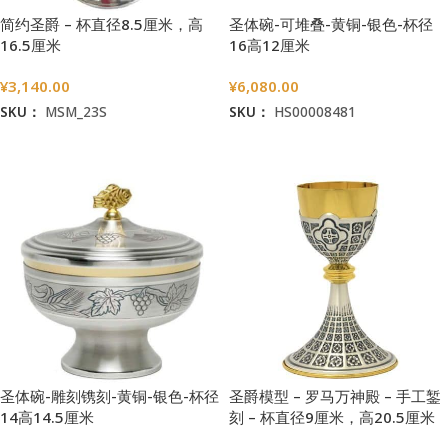
简约圣爵 – 杯直径8.5厘米，高
圣体碗-可堆叠-黄铜-银色-杯径
16.5厘米
16高12厘米
¥
3,140.00
¥
6,080.00
SKU：
MSM_23S
SKU：
HS00008481
加入购物车
加入购物车
圣体碗-雕刻镌刻-黄铜-银色-杯径
圣爵模型 – 罗马万神殿 – 手工錾
14高14.5厘米
刻 – 杯直径9厘米，高20.5厘米