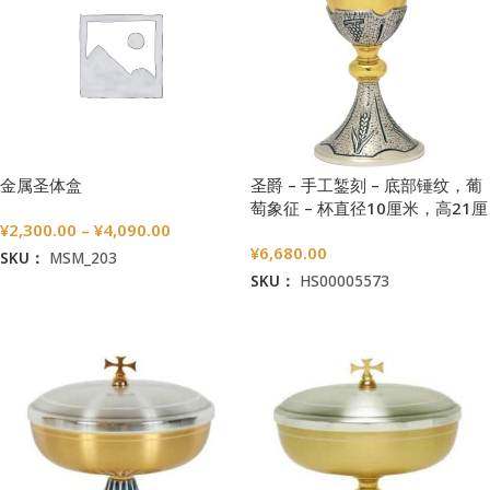
金属圣体盒
圣爵 – 手工錾刻 – 底部锤纹，葡
萄象征 – 杯直径10厘米，高21厘
¥
2,300.00
–
¥
4,090.00
米
¥
6,680.00
SKU：
MSM_203
SKU：
HS00005573
选择选项
加入购物车