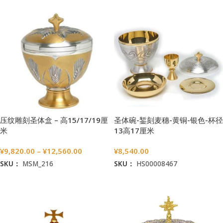
压纹雕刻圣体盒 – 高15/17/19厘
圣体碗-錾刻麦穗-黄铜-银色-杯径
米
13高17厘米
¥
9,820.00
–
¥
12,560.00
¥
8,540.00
SKU：
MSM_216
SKU：
HS00008467
选择选项
加入购物车