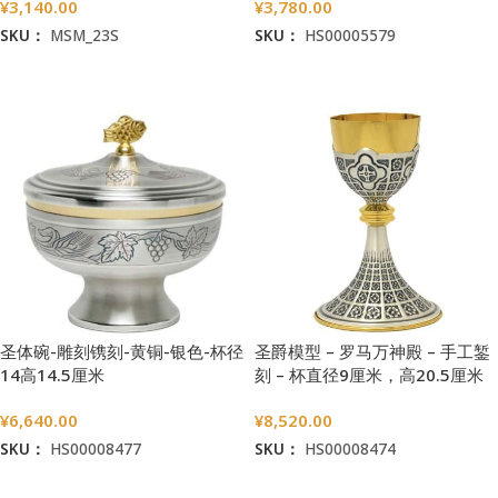
¥
3,140.00
¥
3,780.00
SKU：
MSM_23S
SKU：
HS00005579
加入购物车
加入购物车
圣体碗-雕刻镌刻-黄铜-银色-杯径
圣爵模型 – 罗马万神殿 – 手工錾
14高14.5厘米
刻 – 杯直径9厘米，高20.5厘米
¥
6,640.00
¥
8,520.00
SKU：
HS00008477
SKU：
HS00008474
加入购物车
加入购物车