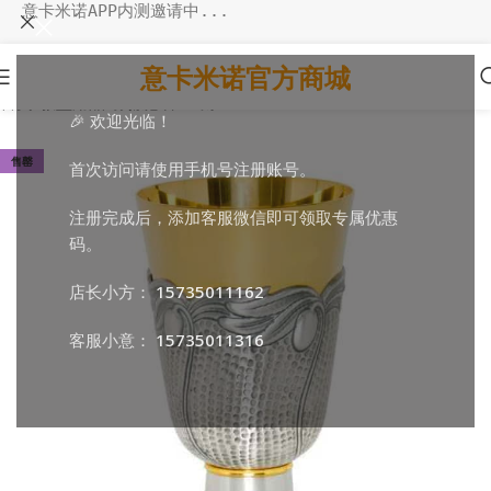
意卡米诺APP内测邀请中...
意卡米诺官方商城
首页
/
教堂用品
/
弥撒必备
/
圣爵
🎉 欢迎光临！
售罄
首次访问请使用手机号注册账号。
注册完成后，添加客服微信即可领取专属优惠
码。
店长小方：
15735011162
客服小意：
15735011316