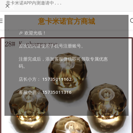
意卡米诺APP内测邀请中...
意卡米诺官方商城
首页
/
DIY配件
/
散珠串珠
🎉 欢迎光临！
首次访问请使用手机号注册账号。
注册完成后，添加客服微信即可领取专属优惠
码。
店长小方：
15735011162
客服小意：
15735011316