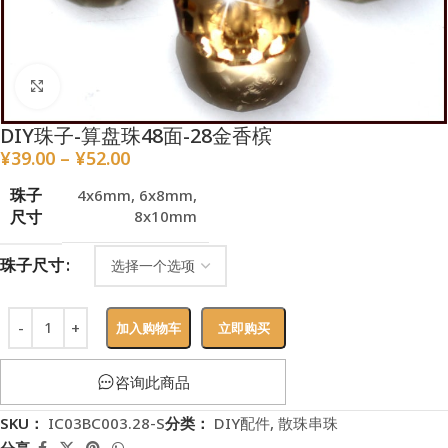
点击放大
DIY珠子-算盘珠48面-28金香槟
¥
39.00
–
¥
52.00
珠子
4x6mm
,
6x8mm
,
尺寸
8x10mm
珠子尺寸
加入购物车
立即购买
咨询此商品
SKU：
IC03BC003.28-S
分类：
DIY配件
,
散珠串珠