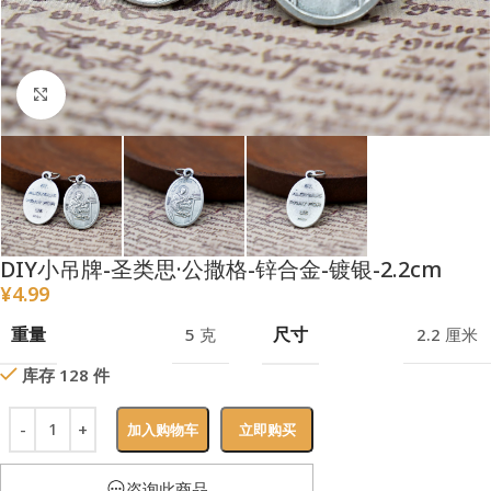
点击放大
DIY小吊牌-圣类思·公撒格-锌合金-镀银-2.2cm
¥
4.99
重量
尺寸
5 克
2.2 厘米
库存 128 件
加入购物车
立即购买
咨询此商品