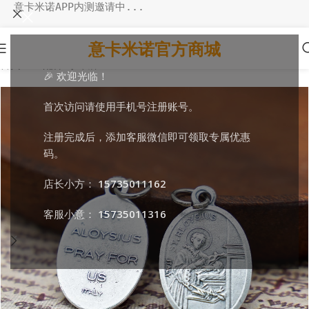
意卡米诺APP内测邀请中...
意卡米诺官方商城
首页
/
DIY配件
/
小吊牌
🎉 欢迎光临！
首次访问请使用手机号注册账号。
注册完成后，添加客服微信即可领取专属优惠
码。
店长小方：
15735011162
客服小意：
15735011316