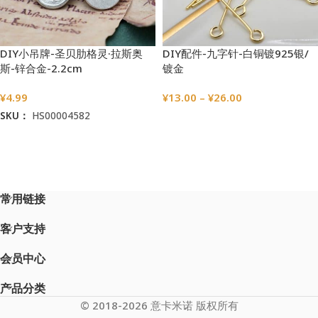
DIY小吊牌-圣贝肋格灵·拉斯奥
DIY配件-九字针-白铜镀925银/
斯-锌合金-2.2cm
镀金
¥
4.99
¥
13.00
–
¥
26.00
SKU：
HS00004582
选择选项
加入购物车
常用链接
客户支持
会员中心
产品分类
© 2018-2026 意卡米诺 版权所有