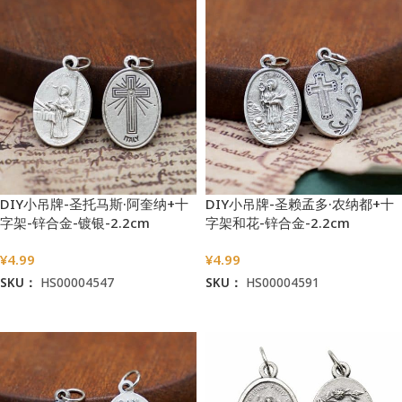
DIY小吊牌-圣托马斯·阿奎纳+十
DIY小吊牌-圣赖孟多·农纳都+十
字架-锌合金-镀银-2.2cm
字架和花-锌合金-2.2cm
¥
4.99
¥
4.99
SKU：
HS00004547
SKU：
HS00004591
加入购物车
加入购物车