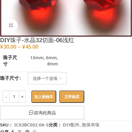
点击放大
DIY珠子-水晶32切面-06浅红
¥
30.00
–
¥
45.00
珠子尺
10mm
,
6mm
,
寸
8mm
珠子尺寸
加入购物车
立即购买
咨询此商品
SKU：
IC03BC002.06-S
分类：
DIY配件
,
散珠串珠