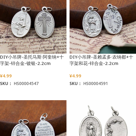
DIY小吊牌-圣托马斯·阿奎纳+十
DIY小吊牌-圣赖孟多·农纳都+十
字架-锌合金-镀银-2.2cm
字架和花-锌合金-2.2cm
¥
4.99
¥
4.99
SKU：
HS00004547
SKU：
HS00004591
加入购物车
加入购物车