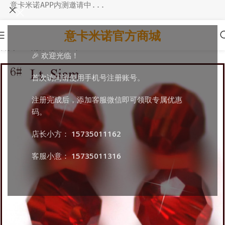
意卡米诺APP内测邀请中...
意卡米诺官方商城
首页
/
DIY配件
/
散珠串珠
🎉 欢迎光临！
首次访问请使用手机号注册账号。
注册完成后，添加客服微信即可领取专属优惠
码。
店长小方：
15735011162
客服小意：
15735011316