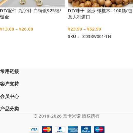
DIY配件-九字针-白铜镀925银/
DIY珠子-圆形-橄榄木- 100颗/包
镀金
意大利进口
¥
13.00
–
¥
26.00
¥
23.99
–
¥
62.99
SKU：
IC03BW001-TN
选择选项
选择选项
常用链接
客户支持
会员中心
产品分类
© 2018-2026 意卡米诺 版权所有