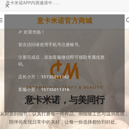
意卡米诺APP内测邀请中...
意卡米诺官方商城
🎉 欢迎光临！
首次访问请使用手机号注册账号。
注册完成后，添加客服微信即可领取专属优惠
码。
店长小方：
15735011162
INCAMMINO · CRAFT & BEAUTY
客服小意：
15735011316
意卡米诺，与美同行
从材质到细节，认真打磨每一件作品。用细致工艺与温润质感，
陪伴你发现日常中的美好，让每一份选择都恰到好处。