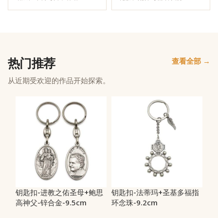
热门推荐
查看全部 →
从近期受欢迎的作品开始探索。
钥匙扣-进教之佑圣母+鲍思
钥匙扣-法蒂玛+圣基多福指
高神父-锌合金-9.5cm
环念珠-9.2cm