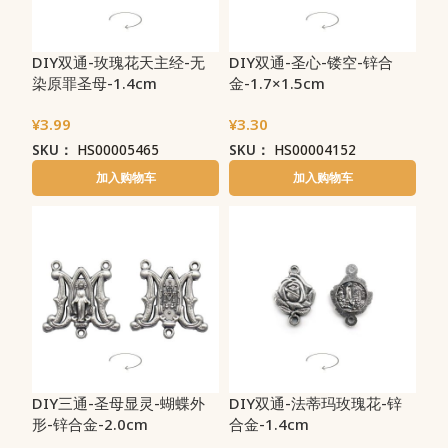
DIY双通-玫瑰花天主经-无
DIY双通-圣心-镂空-锌合
染原罪圣母-1.4cm
金-1.7×1.5cm
¥
3.99
¥
3.30
SKU：
HS00005465
SKU：
HS00004152
加入购物车
加入购物车
DIY三通-圣母显灵-蝴蝶外
DIY双通-法蒂玛玫瑰花-锌
形-锌合金-2.0cm
合金-1.4cm