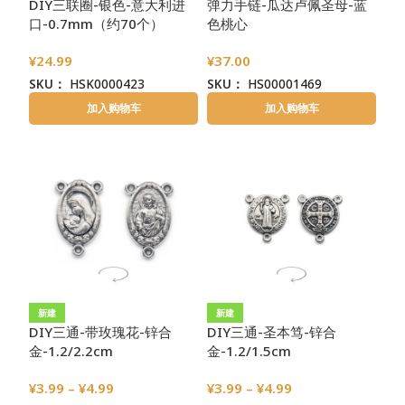
DIY三联圈-银色-意大利进
弹力手链-瓜达卢佩圣母-蓝
口-0.7mm（约70个）
色桃心
¥
24.99
¥
37.00
SKU：
HSK0000423
SKU：
HS00001469
加入购物车
加入购物车
新建
新建
DIY三通-带玫瑰花-锌合
DIY三通-圣本笃-锌合
金-1.2/2.2cm
金-1.2/1.5cm
¥
3.99
–
¥
4.99
¥
3.99
–
¥
4.99