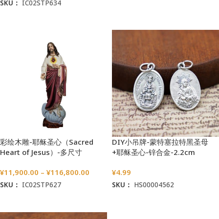
SKU：
IC02STP634
选择选项
选择选项
彩绘木雕-耶稣圣心（Sacred
DIY小吊牌-蒙特塞拉特黑圣母
Heart of Jesus）-多尺寸
+耶稣圣心-锌合金-2.2cm
¥
11,900.00
–
¥
116,800.00
¥
4.99
SKU：
IC02STP627
SKU：
HS00004562
选择选项
加入购物车