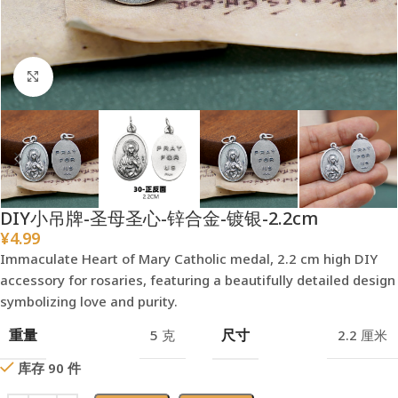
点击放大
DIY小吊牌-圣母圣心-锌合金-镀银-2.2cm
¥
4.99
Immaculate Heart of Mary Catholic medal, 2.2 cm high DIY
accessory for rosaries, featuring a beautifully detailed design
symbolizing love and purity.
重量
尺寸
5 克
2.2 厘米
库存 90 件