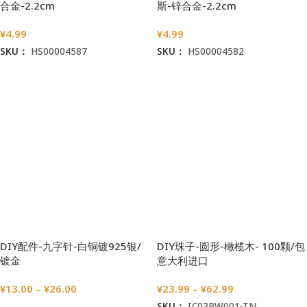
合金-2.2cm
斯-锌合金-2.2cm
¥
4.99
¥
4.99
SKU：
HS00004587
SKU：
HS00004582
加入购物车
加入购物车
DIY配件-九字针-白铜镀925银/
DIY珠子-圆形-橄榄木- 100颗/包
镀金
意大利进口
¥
13.00
–
¥
26.00
¥
23.99
–
¥
62.99
SKU：
IC03BW001-TN