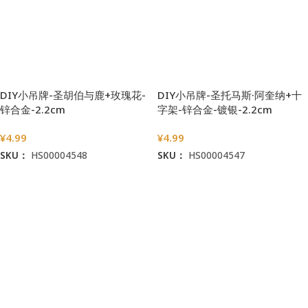
DIY小吊牌-圣胡伯与鹿+玫瑰花-
DIY小吊牌-圣托马斯·阿奎纳+十
锌合金-2.2cm
字架-锌合金-镀银-2.2cm
¥
4.99
¥
4.99
SKU：
HS00004548
SKU：
HS00004547
加入购物车
加入购物车