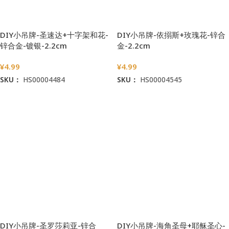
DIY小吊牌-圣速达+十字架和花-
DIY小吊牌-依搦斯+玫瑰花-锌合
锌合金-镀银-2.2cm
金-2.2cm
¥
4.99
¥
4.99
SKU：
HS00004484
SKU：
HS00004545
加入购物车
加入购物车
DIY小吊牌-圣罗莎莉亚-锌合
DIY小吊牌-海角圣母+耶稣圣心-