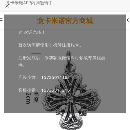
意卡米诺APP内测邀请中...
意卡米诺官方商城
首页
/
DIY配件
/
小吊牌
🎉 欢迎光临！
首次访问请使用手机号注册账号。
注册完成后，添加客服微信即可领取专属优惠
码。
店长小方：
15735011162
客服小意：
15735011316