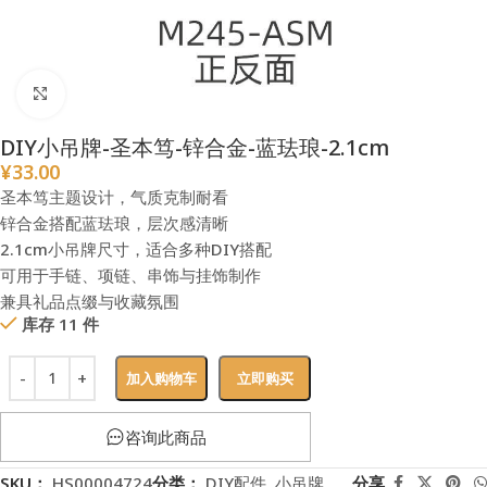
点击放大
DIY小吊牌-圣本笃-锌合金-蓝珐琅-2.1cm
¥
33.00
圣本笃主题设计，气质克制耐看
锌合金搭配蓝珐琅，层次感清晰
2.1cm小吊牌尺寸，适合多种DIY搭配
可用于手链、项链、串饰与挂饰制作
兼具礼品点缀与收藏氛围
库存 11 件
加入购物车
立即购买
咨询此商品
SKU：
HS00004724
分类：
DIY配件
,
小吊牌
分享