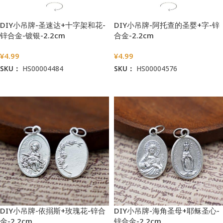
DIY小吊牌-圣速达+十字架和花-
DIY小吊牌-阿托查的圣婴+字-锌
锌合金-镀银-2.2cm
合金-2.2cm
¥
4.99
¥
4.99
SKU：
HS00004484
SKU：
HS00004576
加入购物车
加入购物车
DIY小吊牌-依搦斯+玫瑰花-锌合
DIY小吊牌-海角圣母+耶稣圣心-
金-2.2cm
锌合金-2.2cm