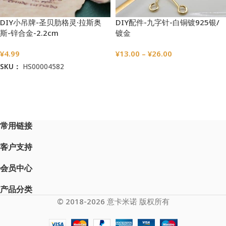
DIY小吊牌-圣贝肋格灵·拉斯奥
DIY配件-九字针-白铜镀925银/
斯-锌合金-2.2cm
镀金
¥
4.99
¥
13.00
–
¥
26.00
SKU：
HS00004582
选择选项
加入购物车
常用链接
客户支持
会员中心
产品分类
© 2018-2026 意卡米诺 版权所有