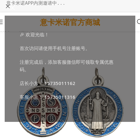
意卡米诺APP内测邀请中...
意卡米诺官方商城
首页
/
DIY配件
/
小吊牌
🎉 欢迎光临！
首次访问请使用手机号注册账号。
注册完成后，添加客服微信即可领取专属优惠
码。
店长小方：
15735011162
客服小意：
15735011316