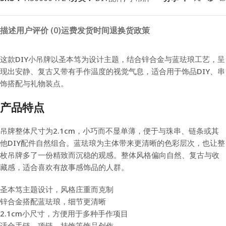
描述
用户评价 (0)
运费
发货时间
退换货政策
这款DIY小吊牌以圣本笃为设计主题，结合锌合金与蓝珐琅工艺，呈
现出安静、复古又带有手作温度的视觉气息，适合用于饰品DIY、串
饰搭配与礼物装点。
产品特点
吊牌整体尺寸为2.1cm，小巧而不显单薄，便于与珠串、链条或其
他DIY配件自然组合。蓝珐琅为主体带来更清晰的色彩层次，也让整
枚吊牌多了一份精致而沉稳的观感。整体风格偏向自然、复古与收
藏感，适合喜欢有故事感饰品的人群。
圣本笃主题设计，风格庄重而克制
锌合金搭配蓝珐琅，细节更清晰
2.1cm小尺寸，方便用于多种手作项目
适合手链、项链、挂饰等饰品创作