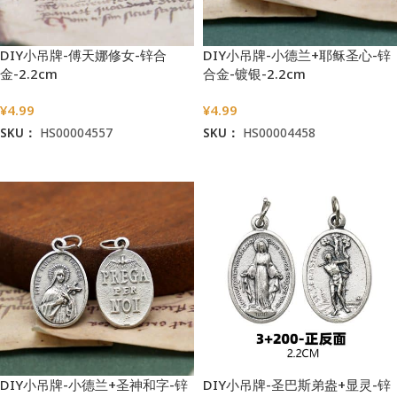
DIY小吊牌-傅天娜修女-锌合
DIY小吊牌-小德兰+耶稣圣心-锌
金-2.2cm
合金-镀银-2.2cm
¥
4.99
¥
4.99
SKU：
HS00004557
SKU：
HS00004458
加入购物车
加入购物车
DIY小吊牌-小德兰+圣神和字-锌
DIY小吊牌-圣巴斯弟盎+显灵-锌