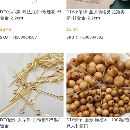
DIY小吊牌-辣法厄尔+玫瑰花-锌
DIY小吊牌-圣贝肋格灵·拉斯奥
合金-2.2cm
斯-锌合金-2.2cm
¥
4.99
¥
4.99
SKU：
HS00004587
SKU：
HS00004582
加入购物车
加入购物车
DIY配件-九字针-白铜镀925银/
DIY珠子-圆形-橄榄木- 100颗/包
镀金
意大利进口