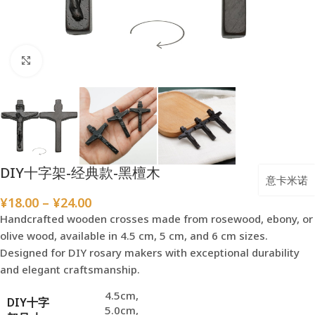
点击放大
DIY十字架-经典款-黑檀木
意卡米诺
¥
18.00
–
¥
24.00
Handcrafted wooden crosses made from rosewood, ebony, or
olive wood, available in 4.5 cm, 5 cm, and 6 cm sizes.
Designed for DIY rosary makers with exceptional durability
and elegant craftsmanship.
4.5cm
,
DIY十字
5.0cm
,