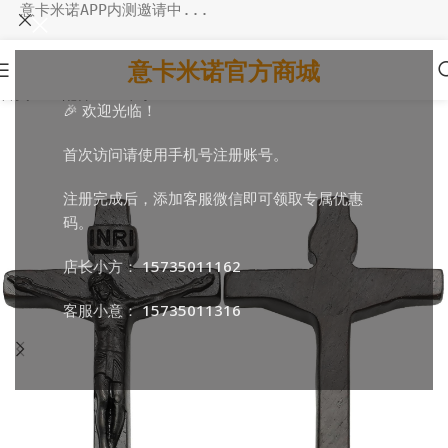
意卡米诺APP内测邀请中...
意卡米诺官方商城
首页
/
DIY配件
/
DIY十字
🎉 欢迎光临！
首次访问请使用手机号注册账号。
注册完成后，添加客服微信即可领取专属优惠
码。
店长小方：
15735011162
客服小意：
15735011316