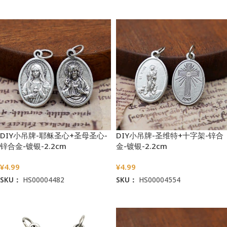
加入购物车
加入购物车
DIY小吊牌-耶稣圣心+圣母圣心-
DIY小吊牌-圣维特+十字架-锌合
锌合金-镀银-2.2cm
金-镀银-2.2cm
¥
4.99
¥
4.99
SKU：
HS00004482
SKU：
HS00004554
加入购物车
加入购物车