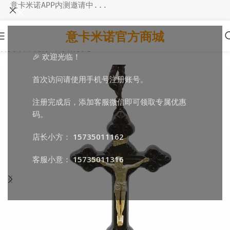
意卡米诺APP内测邀请中...
意卡米诺官方商城
首页
/
日常随行
/
十字架项链
🎉 欢迎光临！
首次访问请使用手机号注册账号。
注册完成后，添加客服微信即可领取专属优惠
码。
店长小方：
15735011162
客服小意：
15735011316