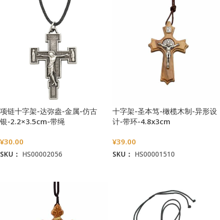
项链十字架-达弥盎-金属-仿古
十字架-圣本笃-橄榄木制-异形设
银-2.2×3.5cm-带绳
计-带环-4.8x3cm
¥
30.00
¥
39.00
SKU：
HS00002056
SKU：
HS00001510
加入购物车
加入购物车