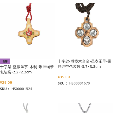
十字架-橄榄木合金-圣衣圣母-带
售罄
挂绳带包装袋-3.7×3.3cm
十字架-坚振圣事-木制-带挂绳带
包装袋-2.2×2.2cm
¥
35.00
¥
29.00
SKU：
HS00001670
SKU：
HS00001524
加入购物车
阅读更多