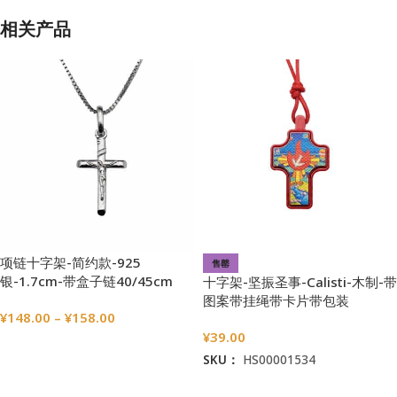
相关产品
项链十字架-简约款-925
售罄
银-1.7cm-带盒子链40/45cm
十字架-坚振圣事-Calisti-木制-带
图案带挂绳带卡片带包装
¥
148.00
–
¥
158.00
袋-3×2.2cm
¥
39.00
选择选项
SKU：
HS00001534
阅读更多