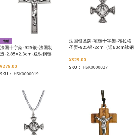
法国银圣牌-项链十字架-布拉格
售罄
圣婴-925银-2cm（送60cm钛钢
法国十字架-925银-法国制
链）
造-2.85×2.3cm-送钛钢链
¥
329.00
¥
278.00
SKU：
HSK0000027
SKU：
HSK0000019
加入购物车
阅读更多