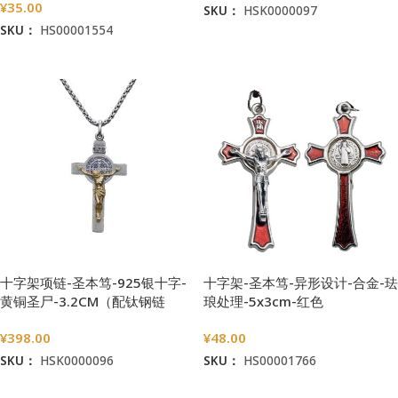
¥
35.00
SKU：
HSK0000097
SKU：
HS00001554
加入购物车
阅读更多
十字架项链-圣本笃-925银十字-
十字架-圣本笃-异形设计-合金-珐
黄铜圣尸-3.2CM（配钛钢链
琅处理-5x3cm-红色
60cm）
¥
398.00
¥
48.00
SKU：
HSK0000096
SKU：
HS00001766
加入购物车
加入购物车