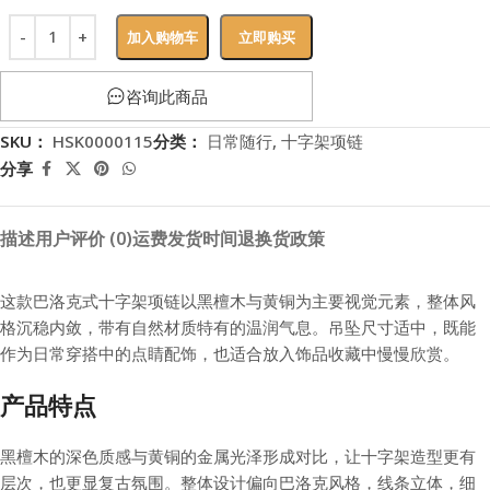
加入购物车
立即购买
咨询此商品
SKU：
HSK0000115
分类：
日常随行
,
十字架项链
分享
描述
用户评价 (0)
运费
发货时间
退换货政策
这款巴洛克式十字架项链以黑檀木与黄铜为主要视觉元素，整体风
格沉稳内敛，带有自然材质特有的温润气息。吊坠尺寸适中，既能
作为日常穿搭中的点睛配饰，也适合放入饰品收藏中慢慢欣赏。
产品特点
黑檀木的深色质感与黄铜的金属光泽形成对比，让十字架造型更有
层次，也更显复古氛围。整体设计偏向巴洛克风格，线条立体，细