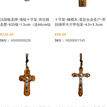
法国银圣牌-项链十字架-布拉格
十字架-橄榄木-直款合金圣尸-带
圣婴-925银-1.5cm（送60cm钛
挂绳带卡片带包装-4.5×3.3cm
钢链）
¥
239.00
¥
38.99
SKU：
HSK0000028
SKU：
HS00001545
加入购物车
加入购物车