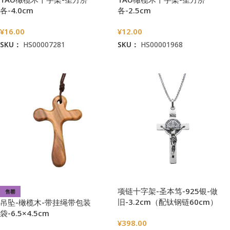
各-4.0cm
各-2.5cm
¥
16.00
¥
12.00
SKU：
HS00007281
SKU：
HS00001968
加入购物车
加入购物车
项链十字架-圣本笃-925银-做
售罄
旧-3.2cm（配钛钢链60cm）
吊坠-橄榄木-带挂绳带包装
袋-6.5×4.5cm
¥
398.00