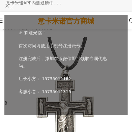
意卡米诺APP内测邀请中...
意卡米诺官方商城
首页
/
日常随行
/
十字架项链
🎉 欢迎光临！
首次访问请使用手机号注册账号。
注册完成后，添加客服微信即可领取专属优惠
码。
店长小方：
15735011162
客服小意：
15735011316