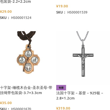
包装袋-2.2×2.2cm
¥
19.00
¥
29.00
SKU：
HS00001539
SKU：
HS00001524
加入购物车
阅读更多
十字架-橄榄木合金-圣衣圣母-带
售罄
挂绳带包装袋-3.7×3.3cm
法国十字架 – 基督 – 925银 –
2.8×1.2cm
¥
35.00
¥
319.00
SKU：
HS00001670