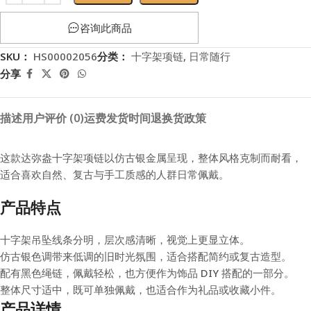
咨询此商品
SKU：
HS00002056
分类：
十字架项链
,
日常随行
分享
描述
用户评价 (0)
运费
发货时间
退换货政策
这款达弥盎十字架项链以仿古银金属呈现，整体风格克制而耐看，
适合喜欢自然、复古与手工质感的人群日常佩戴。
产品特点
十字架吊坠线条分明，层次感清晰，视觉上更显立体。
仿古银色调带来低调的旧时光氛围，适合搭配简约或复古造型。
配有黑色绳链，佩戴轻松，也方便作为饰品 DIY 搭配的一部分。
整体尺寸适中，既可单独佩戴，也适合作为礼品或收藏小件。
产品详情