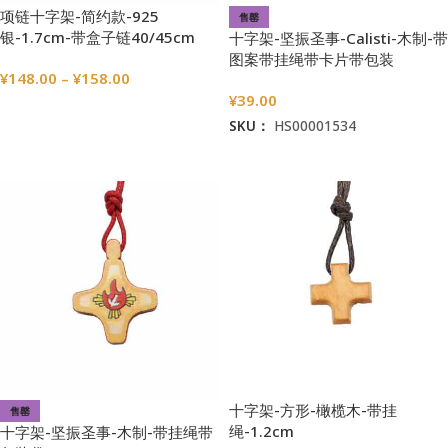
项链十字架-简约款-925
售罄
银-1.7cm-带盒子链40/45cm
十字架-坚振圣事-Calisti-木制-带
图案带挂绳带卡片带包装
¥
148.00
–
¥
158.00
袋-3×2.2cm
¥
39.00
选择选项
SKU：
HS00001534
阅读更多
十字架-方形-橄榄木-带挂
售罄
绳-1.2cm
十字架-坚振圣事-木制-带挂绳带