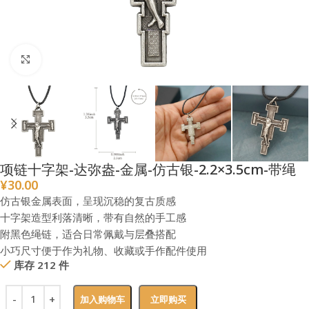
点击放大
项链十字架-达弥盎-金属-仿古银-2.2×3.5cm-带绳
¥
30.00
仿古银金属表面，呈现沉稳的复古质感
十字架造型利落清晰，带有自然的手工感
附黑色绳链，适合日常佩戴与层叠搭配
小巧尺寸便于作为礼物、收藏或手作配件使用
库存 212 件
加入购物车
立即购买