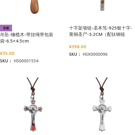
十字架项链-圣本笃-925银十字-
售罄
黄铜圣尸-3.2CM（配钛钢链
吊坠-橄榄木-带挂绳带包装
60cm）
袋-6.5×4.5cm
¥
398.00
¥
35.00
SKU：
HSK0000096
SKU：
HS00001554
加入购物车
阅读更多