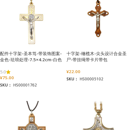
配件十字架-圣本笃-带装饰图案-
十字架-橄榄木-尖头设计合金圣
金色-珐琅处理-7.5×4.2cm-白色
尸-带挂绳带卡片带包
装-3.7/5.3cm
¥
22.00
5.0
¥
75.00
SKU：
HS00005102
SKU：
HS00001762
加入购物车
加入购物车