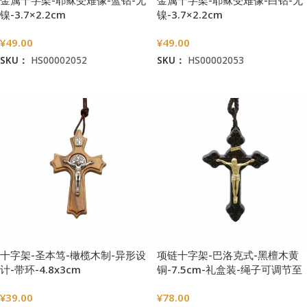
金属十字架-耶稣受难像-蓝钻-无
金属十字架-耶稣受难像-白钻-无
镍-3.7×2.2cm
镍-3.7×2.2cm
¥
49.00
¥
49.00
SKU：
HS00002052
SKU：
HS00002053
加入购物车
加入购物车
十字架-圣本笃-橄榄木制-异形设
项链十字架-巴洛克式-黑檀木黄
计-带环-4.8x3cm
铜-7.5cm-礼盒装-绳子可调节至
60cm
¥
39.00
¥
78.00