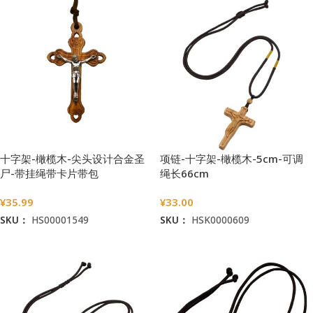
十字架-橄榄木-尖头设计合金圣
项链-十字架-橄榄木-5cm-可调
尸-带挂绳带卡片带包
绳长66cm
装-5.3×3.4cm
¥
35.99
¥
33.00
SKU：
HS00001549
SKU：
HSK0000609
加入购物车
加入购物车