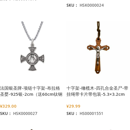
SKU：
HSK0000024
加入购物车
阅读更多
法国银圣牌-项链十字架-布拉格
十字架-橄榄木-四孔合金圣尸-带
圣婴-925银-2cm（送60cm钛钢
挂绳带卡片带包装-5.3×3.2cm
链）
¥
329.00
¥
29.99
SKU：
HSK0000027
SKU：
HS00001551
加入购物车
加入购物车