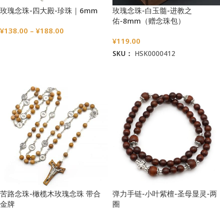
玫瑰念珠-四大殿-珍珠｜6mm
玫瑰念珠-白玉髓-进教之
佑-8mm（赠念珠包）
¥
138.00
–
¥
188.00
¥
119.00
选择选项
SKU：
HSK0000412
加入购物车
苦路念珠-橄榄木玫瑰念珠 带合
弹力手链-小叶紫檀-圣母显灵-两
金牌
圈