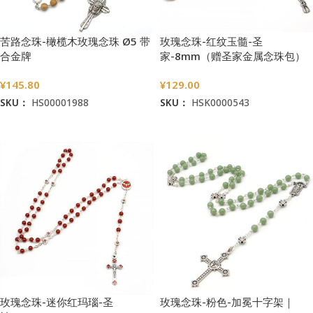
苦路念珠-橄榄木玫瑰念珠 Ø5 带
玫瑰念珠-红纹玉髓-圣
合金牌
家-8mm（赠圣家金属念珠包）
¥
145.80
¥
129.00
SKU：
HS00001988
SKU：
HSK0000543
加入购物车
加入购物车
玫瑰念珠-迷你红玛瑙-圣
玫瑰念珠-粉色-加冕十字架｜