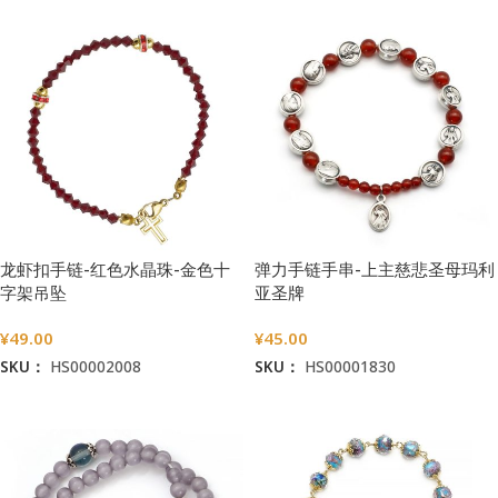
龙虾扣手链-红色水晶珠-金色十
弹力手链手串-上主慈悲圣母玛利
字架吊坠
亚圣牌
¥
49.00
¥
45.00
SKU：
HS00002008
SKU：
HS00001830
加入购物车
加入购物车