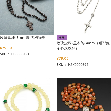
玫瑰念珠-8mm珠-黑檀绳编
售罄
玫瑰念珠-圣本笃-4mm（赠耶稣
¥
79.00
圣心念珠包）
SKU：
HS00001945
¥
79.00
加入购物车
SKU：
HSK0000395
阅读更多