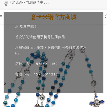
意卡米诺APP内测邀请中...
意卡米诺官方商城
首页
/
日常随行
/
祈祷串珠
🎉 欢迎光临！
首次访问请使用手机号注册账号。
注册完成后，添加客服微信即可领取专属优惠
码。
店长小方：
15735011162
客服小意：
15735011316