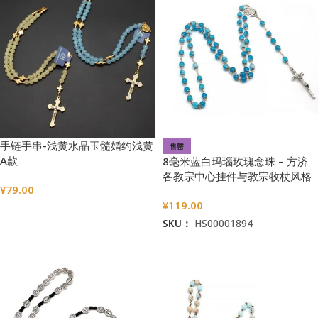
手链手串-浅黄水晶玉髓婚约浅黄
售罄
A款
8毫米蓝白玛瑙玫瑰念珠 – 方济
各教宗中心挂件与教宗牧杖风格
¥
79.00
苦像
¥
119.00
选择选项
SKU：
HS00001894
阅读更多