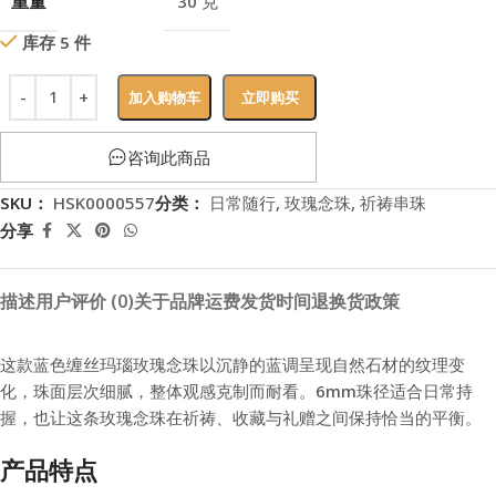
重量
30 克
库存 5 件
加入购物车
立即购买
咨询此商品
SKU：
HSK0000557
分类：
日常随行
,
玫瑰念珠
,
祈祷串珠
分享
描述
用户评价 (0)
关于品牌
运费
发货时间
退换货政策
这款蓝色缠丝玛瑙玫瑰念珠以沉静的蓝调呈现自然石材的纹理变
化，珠面层次细腻，整体观感克制而耐看。6mm珠径适合日常持
握，也让这条玫瑰念珠在祈祷、收藏与礼赠之间保持恰当的平衡。
产品特点