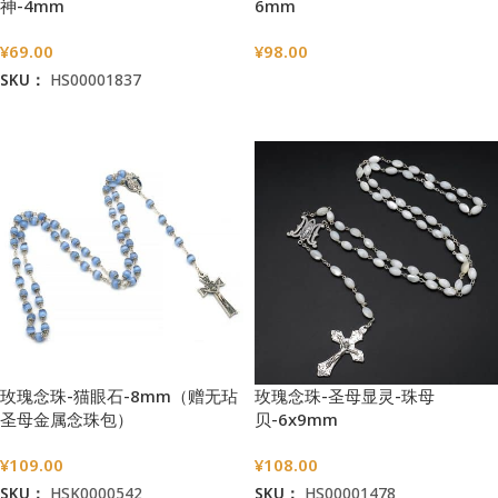
神-4mm
6mm
¥
69.00
¥
98.00
SKU：
HS00001837
选择选项
加入购物车
玫瑰念珠-猫眼石-8mm（赠无玷
玫瑰念珠-圣母显灵-珠母
圣母金属念珠包）
贝-6x9mm
¥
109.00
¥
108.00
SKU：
HSK0000542
SKU：
HS00001478