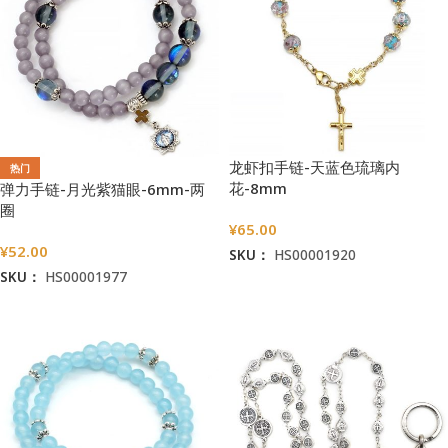
龙虾扣手链-天蓝色琉璃内
热门
花-8mm
弹力手链-月光紫猫眼-6mm-两
圈
¥
65.00
¥
52.00
SKU：
HS00001920
SKU：
HS00001977
加入购物车
加入购物车