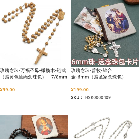
玫瑰念珠-万福圣母-橄榄木-链式
玫瑰念珠-善牧-锌合
（赠黄色抽绳念珠包）｜7/8mm
金-6mm（赠圣家念珠包）
¥
99.00
¥
199.00
SKU：
HSK0000409
选择选项
加入购物车