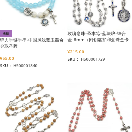
玫瑰念珠-圣本笃-蓝珐琅-锌合
售罄
金-8mm（附钥匙扣和念珠盒卡
弹力手链手串-中国风浅蓝玉髓合
片）
金珠圣牌
¥
215.00
¥
55.00
SKU：
HS00001729
SKU：
HS00001840
加入购物车
阅读更多