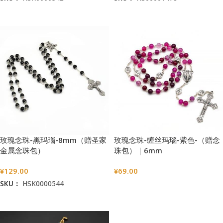
加入购物车
加入购物车
玫瑰念珠-黑玛瑙-8mm（赠圣家
玫瑰念珠-缠丝玛瑙-紫色-（赠念
金属念珠包）
珠包）｜6mm
¥
129.00
¥
69.00
SKU：
HSK0000544
选择选项
加入购物车