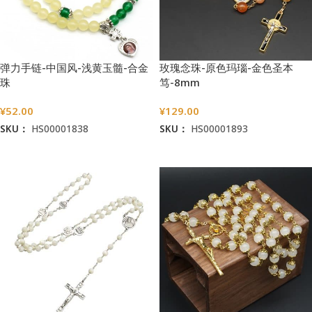
弹力手链-中国风-浅黄玉髓-合金
玫瑰念珠-原色玛瑙-金色圣本
珠
笃-8mm
¥
52.00
¥
129.00
SKU：
HS00001838
SKU：
HS00001893
加入购物车
加入购物车