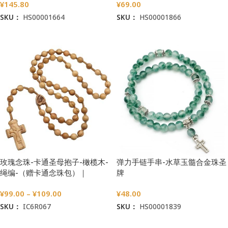
¥
145.80
¥
69.00
SKU：
HS00001664
SKU：
HS00001866
加入购物车
加入购物车
玫瑰念珠-卡通圣母抱子-橄榄木-
弹力手链手串-水草玉髓合金珠圣
绳编-（赠卡通念珠包）｜
牌
7/8mm
¥
99.00
–
¥
109.00
¥
48.00
SKU：
IC6R067
SKU：
HS00001839
选择选项
加入购物车