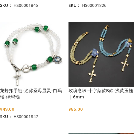
SKU：
HS00001846
SKU：
HS00001826
加入购物车
加入购物车
龙虾扣手链-迷你圣母显灵-白玛
玫瑰念珠-十字架款B款-浅黄玉髓
瑙-绿玛瑙
｜6mm
¥
49.00
¥
85.00
SKU：
HS00001847
选择选项
加入购物车