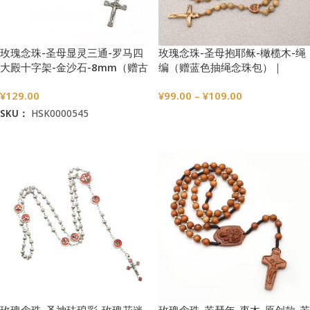
玫瑰念珠-圣母显灵三通-罗马四
玫瑰念珠-圣母抱耶稣-橄榄木-绳
大殿十字架-金沙石-8mm（赠古
编（赠蓝色抽绳念珠包）｜
典圣母抱子金属念珠包）
7/8mm
¥
129.00
¥
99.00
–
¥
109.00
SKU：
HSK0000545
选择选项
加入购物车
玫瑰念珠-圣神珐琅彩-玫瑰花迷
玫瑰念珠-若瑟年-枣木-原创款-若