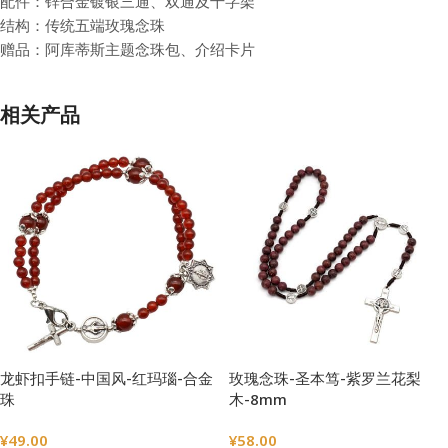
配件：锌合金镀银三通、双通及十字架
结构：传统五端玫瑰念珠
赠品：阿库蒂斯主题念珠包、介绍卡片
相关产品
龙虾扣手链-中国风-红玛瑙-合金
玫瑰念珠-圣本笃-紫罗兰花梨
珠
木-8mm
¥
49.00
¥
58.00