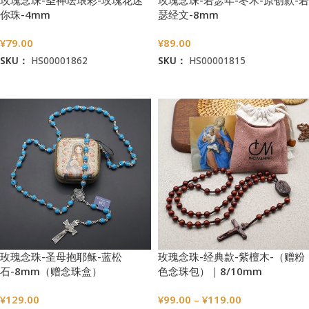
你珠-4mm
瑟经文-8mm
¥
79.00
¥
89.00
SKU：
HS00001862
SKU：
HS00001815
加入购物车
加入购物车
玫瑰念珠-圣母抱耶稣-蓝松
玫瑰念珠-经典款-紫檀木-（赠粉
石-8mm（赠念珠盒）
色念珠包）｜8/10mm
¥
129.00
¥
99.00
–
¥
119.00