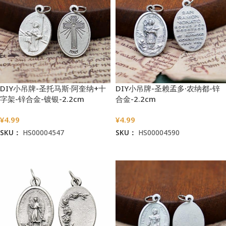
DIY小吊牌-圣托马斯·阿奎纳+十
DIY小吊牌-圣赖孟多·农纳都-锌
字架-锌合金-镀银-2.2cm
合金-2.2cm
¥
4.99
¥
4.99
SKU：
HS00004547
SKU：
HS00004590
加入购物车
加入购物车