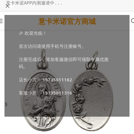
意卡米诺APP内测邀请中...
意卡米诺官方商城
首页
/
DIY配件
/
小吊牌
🎉 欢迎光临！
首次访问请使用手机号注册账号。
注册完成后，添加客服微信即可领取专属优惠
码。
店长小方：
15735011162
客服小意：
15735011316