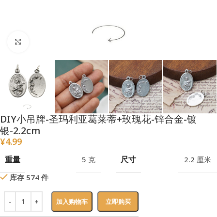
点击放大
DIY小吊牌-圣玛利亚葛莱蒂+玫瑰花-锌合金-镀
银-2.2cm
¥
4.99
重量
尺寸
5 克
2.2 厘米
库存 574 件
加入购物车
立即购买