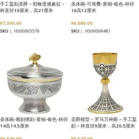
手工錾刻圣爵 – 耶稣受难象征 –
圣体碗-可堆叠-黄铜-银色-杯径
杯直径10厘米，高21厘米
16高12厘米
¥
7,300.00
¥
6,080.00
SKU：
HS00005576
SKU：
HS00008481
加入购物车
加入购物车
圣体碗-雕刻镌刻-黄铜-银色-杯径
圣爵模型 – 罗马万神殿 – 手工錾
14高14.5厘米
刻 – 杯直径9厘米，高20.5厘米
¥
6,640.00
¥
8,520.00