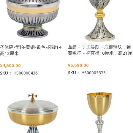
圣爵 – 手工錾刻 – 底部锤纹，葡
圣体碗-简约-黄铜-银色-杯径14
萄象征 – 杯直径10厘米，高21厘
高12厘米
米
¥
6,680.00
¥
4,600.00
SKU：
HS00005573
SKU：
HS00008436
加入购物车
加入购物车