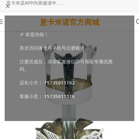
意卡米诺APP内测邀请中...
意卡米诺官方商城
首页
/
教堂用品
/
照明相关
/
祭台灯
🎉 欢迎光临！
首次访问请使用手机号注册账号。
注册完成后，添加客服微信即可领取专属优惠
码。
店长小方：
15735011162
客服小意：
15735011316