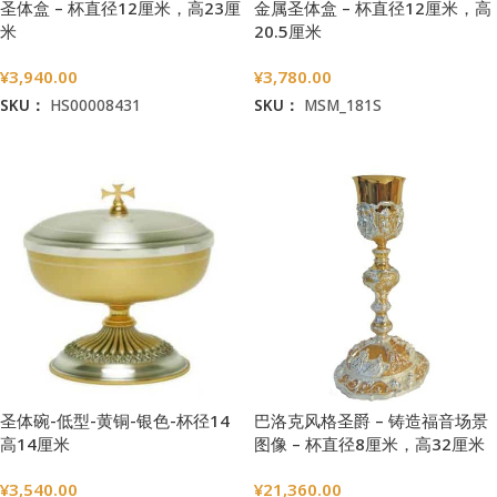
圣体盒 – 杯直径12厘米，高23厘
金属圣体盒 – 杯直径12厘米，高
米
20.5厘米
¥
3,940.00
¥
3,780.00
SKU：
HS00008431
SKU：
MSM_181S
加入购物车
加入购物车
圣体碗-低型-黄铜-银色-杯径14
巴洛克风格圣爵 – 铸造福音场景
高14厘米
图像 – 杯直径8厘米，高32厘米
¥
3,540.00
¥
21,360.00