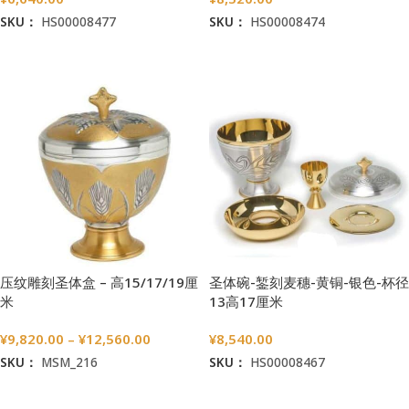
SKU：
HS00008477
SKU：
HS00008474
加入购物车
加入购物车
压纹雕刻圣体盒 – 高15/17/19厘
圣体碗-錾刻麦穗-黄铜-银色-杯径
米
13高17厘米
¥
9,820.00
–
¥
12,560.00
¥
8,540.00
SKU：
MSM_216
SKU：
HS00008467
选择选项
加入购物车