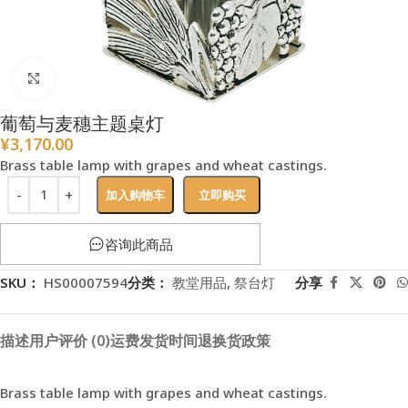
点击放大
葡萄与麦穗主题桌灯
¥
3,170.00
Brass table lamp with grapes and wheat castings.
加入购物车
立即购买
咨询此商品
SKU：
HS00007594
分类：
教堂用品
,
祭台灯
分享
描述
用户评价 (0)
运费
发货时间
退换货政策
Brass table lamp with grapes and wheat castings.