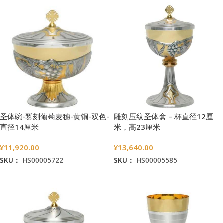
圣体碗-錾刻葡萄麦穗-黄铜-双色-
雕刻压纹圣体盒 – 杯直径12厘
直径14厘米
米，高23厘米
¥
11,920.00
¥
13,640.00
SKU：
HS00005722
SKU：
HS00005585
加入购物车
加入购物车