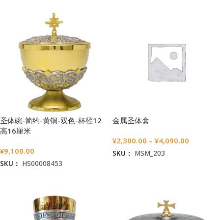
圣体碗-简约-黄铜-双色-杯径12
金属圣体盒
高16厘米
¥
2,300.00
–
¥
4,090.00
¥
9,100.00
SKU：
MSM_203
SKU：
HS00008453
选择选项
加入购物车