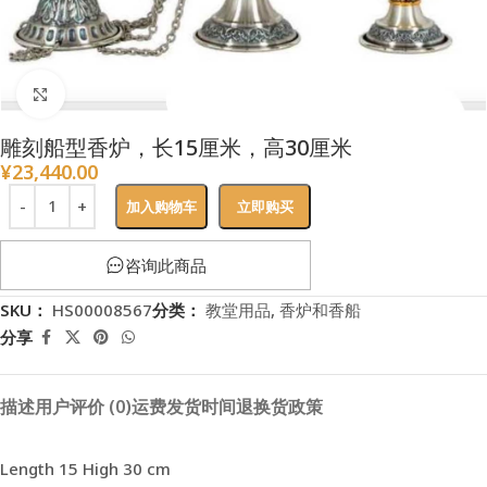
点击放大
雕刻船型香炉，长15厘米，高30厘米
¥
23,440.00
加入购物车
立即购买
咨询此商品
SKU：
HS00008567
分类：
教堂用品
,
香炉和香船
分享
描述
用户评价 (0)
运费
发货时间
退换货政策
Length 15 High 30 cm