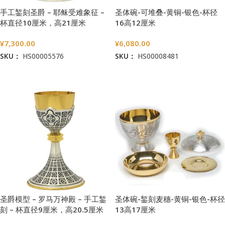
手工錾刻圣爵 – 耶稣受难象征 –
圣体碗-可堆叠-黄铜-银色-杯径
杯直径10厘米，高21厘米
16高12厘米
¥
7,300.00
¥
6,080.00
SKU：
HS00005576
SKU：
HS00008481
加入购物车
加入购物车
圣爵模型 – 罗马万神殿 – 手工錾
圣体碗-錾刻麦穗-黄铜-银色-杯径
刻 – 杯直径9厘米，高20.5厘米
13高17厘米