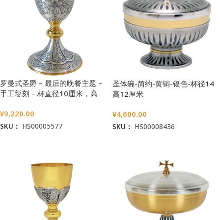
罗曼式圣爵 – 最后的晚餐主题 –
圣体碗-简约-黄铜-银色-杯径14
手工錾刻 – 杯直径10厘米，高
高12厘米
18.5厘米
¥
9,220.00
¥
4,600.00
SKU：
HS00005577
SKU：
HS00008436
加入购物车
加入购物车