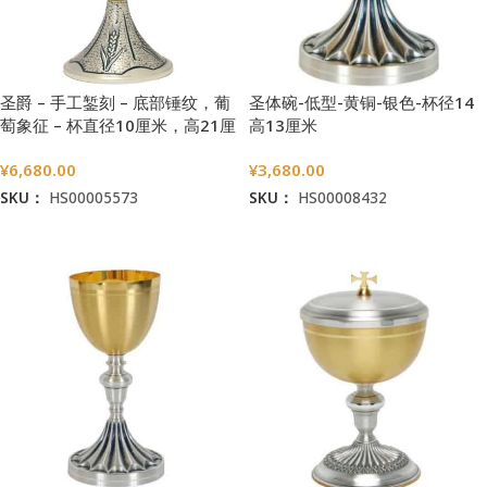
圣爵 – 手工錾刻 – 底部锤纹，葡
圣体碗-低型-黄铜-银色-杯径14
萄象征 – 杯直径10厘米，高21厘
高13厘米
米
¥
6,680.00
¥
3,680.00
SKU：
HS00005573
SKU：
HS00008432
加入购物车
加入购物车