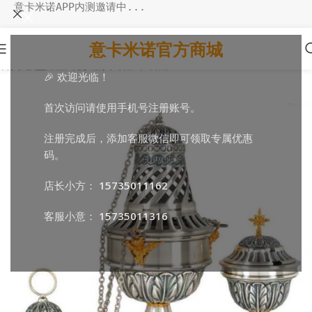
意卡米诺APP内测邀请中...
意卡米诺官方商城
首页
/
教堂用品
/
礼仪器具
/
香炉和香船
🎉 欢迎光临！
首次访问请使用手机号注册账号。
注册完成后，添加客服微信即可领取专属优惠
码。
店长小方：
15735011162
客服小意：
15735011316