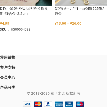
DIY小吊牌-圣贝肋格灵·拉斯奥
DIY配件-九字针-白铜镀925银/
斯-锌合金-2.2cm
镀金
¥
4.99
¥
13.00
–
¥
26.00
SKU：
HS00004582
选择选项
加入购物车
常用链接
客户支持
会员中心
产品分类
© 2018-2026 意卡米诺 版权所有