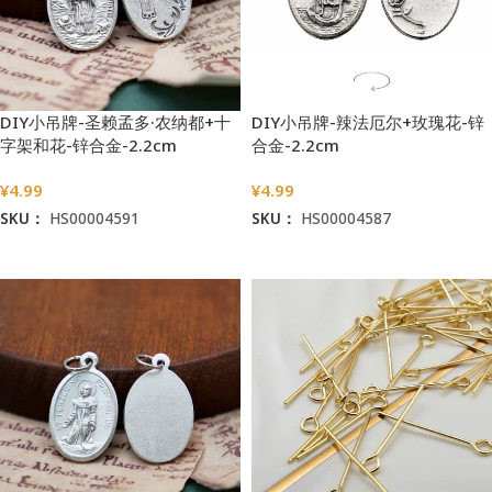
DIY小吊牌-圣赖孟多·农纳都+十
DIY小吊牌-辣法厄尔+玫瑰花-锌
字架和花-锌合金-2.2cm
合金-2.2cm
¥
4.99
¥
4.99
SKU：
HS00004591
SKU：
HS00004587
加入购物车
加入购物车