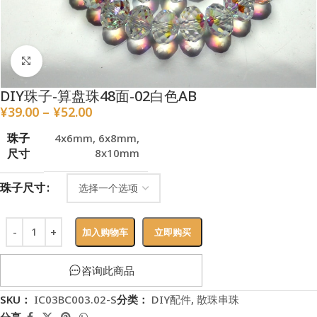
点击放大
DIY珠子-算盘珠48面-02白色AB
¥
39.00
–
¥
52.00
珠子
4x6mm
,
6x8mm
,
尺寸
8x10mm
珠子尺寸
加入购物车
立即购买
咨询此商品
SKU：
IC03BC003.02-S
分类：
DIY配件
,
散珠串珠