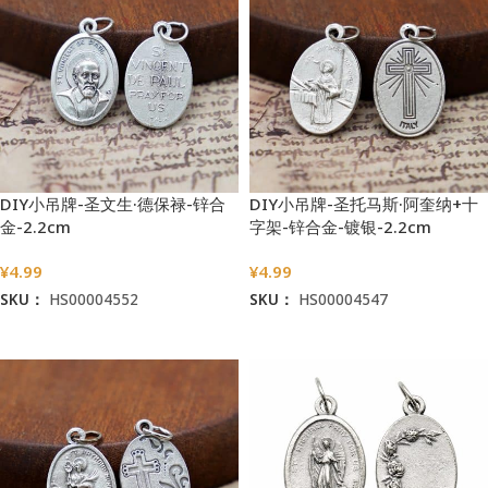
DIY小吊牌-圣文生·德保禄-锌合
DIY小吊牌-圣托马斯·阿奎纳+十
金-2.2cm
字架-锌合金-镀银-2.2cm
¥
4.99
¥
4.99
SKU：
HS00004552
SKU：
HS00004547
加入购物车
加入购物车