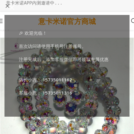
意卡米诺APP内测邀请中...
意卡米诺官方商城
首页
/
DIY配件
/
散珠串珠
🎉 欢迎光临！
首次访问请使用手机号注册账号。
注册完成后，添加客服微信即可领取专属优惠
码。
店长小方：
15735011162
客服小意：
15735011316