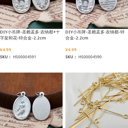
DIY小吊牌-圣赖孟多·农纳都+十
DIY小吊牌-圣赖孟多·农纳都-锌
字架和花-锌合金-2.2cm
合金-2.2cm
¥
4.99
¥
4.99
SKU：
HS00004591
SKU：
HS00004590
加入购物车
加入购物车