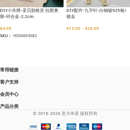
DIY小吊牌-圣贝肋格灵·拉斯奥
DIY配件-九字针-白铜镀925银/
斯-锌合金-2.2cm
镀金
¥
4.99
¥
13.00
–
¥
26.00
SKU：
HS00004582
选择选项
加入购物车
常用链接
客户支持
会员中心
产品分类
© 2018-2026 意卡米诺 版权所有