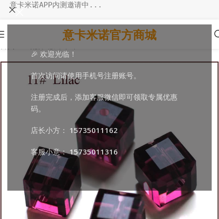
意卡米诺APP内测邀请中...
意卡米诺官方商城
首页
/
DIY配件
/
散珠串珠
🎉 欢迎光临！
首次访问请使用手机号注册账号。
注册完成后，添加客服微信即可领取专属优惠
码。
店长小方：
15735011162
客服小意：
15735011316