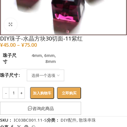
点击放大
DIY珠子-水晶方块30切面-11紫红
¥
45.00
–
¥
75.00
珠子尺
4mm
,
6mm
,
寸
8mm
珠子尺寸
加入购物车
立即购买
咨询此商品
SKU：
IC03BC001.11-S
分类：
DIY配件
,
散珠串珠