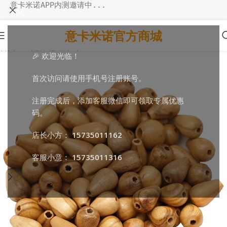
意卡米诺APP内测邀请中...
意卡米诺官方商城
首页
/
DIY配件
/
散珠串珠
🎉 欢迎光临！
首次访问请使用手机号注册账号。
注册完成后，添加客服微信即可领取专属优惠
码。
店长小方：
15735011162
客服小意：
15735011316