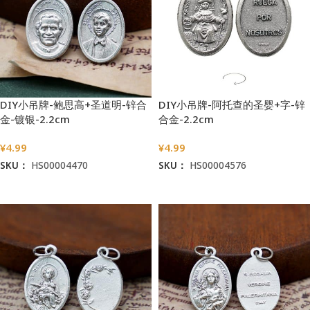
DIY小吊牌-鲍思高+圣道明-锌合
DIY小吊牌-阿托查的圣婴+字-锌
金-镀银-2.2cm
合金-2.2cm
¥
4.99
¥
4.99
SKU：
HS00004470
SKU：
HS00004576
加入购物车
加入购物车