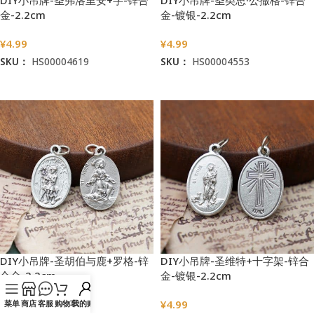
金-2.2cm
金-镀银-2.2cm
¥
4.99
¥
4.99
SKU：
HS00004619
SKU：
HS00004553
加入购物车
加入购物车
DIY小吊牌-圣胡伯与鹿+罗格-锌
DIY小吊牌-圣维特+十字架-锌合
合金-2.2cm
金-镀银-2.2cm
¥
4.99
¥
4.99
菜单
商店
客服
购物车
我的账户