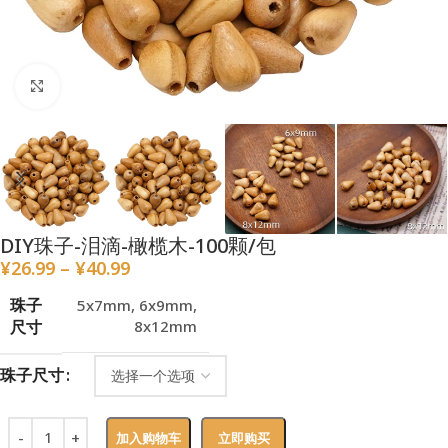
点击放大
DIY珠子-泪滴-橄榄木-100颗/包
¥
26.99
–
¥
40.99
珠子
5x7mm
,
6x9mm
,
尺寸
8x12mm
珠子尺寸
加入购物车
立即购买