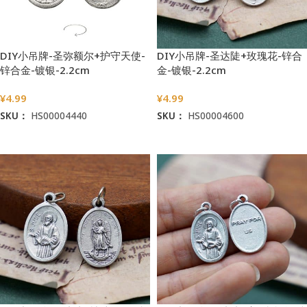
DIY小吊牌-圣弥额尔+护守天使-
DIY小吊牌-圣达陡+玫瑰花-锌合
锌合金-镀银-2.2cm
金-镀银-2.2cm
¥
4.99
¥
4.99
SKU：
HS00004440
SKU：
HS00004600
加入购物车
加入购物车