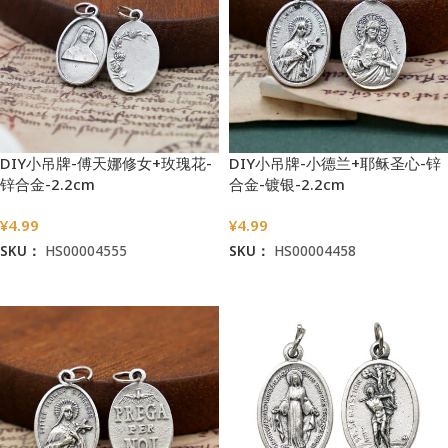
DIY小吊牌-傅天娜修女+玫瑰花-
DIY小吊牌-小德兰+耶稣圣心-锌
锌合金-2.2cm
合金-镀银-2.2cm
¥
4.99
¥
4.99
SKU：
HS00004555
SKU：
HS00004458
加入购物车
加入购物车