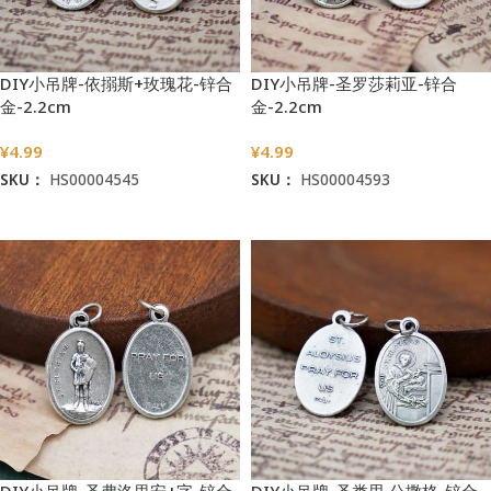
DIY小吊牌-依搦斯+玫瑰花-锌合
DIY小吊牌-圣罗莎莉亚-锌合
金-2.2cm
金-2.2cm
¥
4.99
¥
4.99
SKU：
HS00004545
SKU：
HS00004593
加入购物车
加入购物车
DIY小吊牌-圣弗洛里安+字-锌合
DIY小吊牌-圣类思·公撒格-锌合