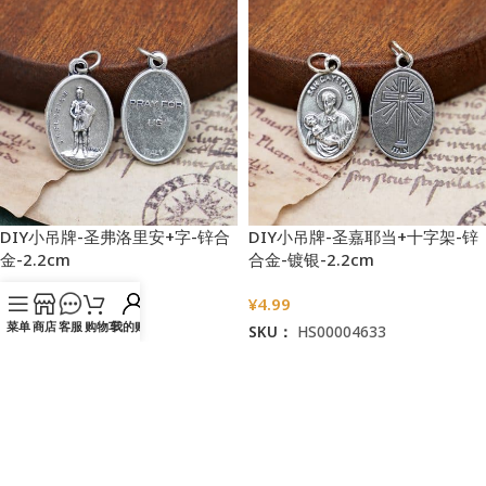
DIY小吊牌-圣弗洛里安+字-锌合
DIY小吊牌-圣嘉耶当+十字架-锌
金-2.2cm
合金-镀银-2.2cm
¥
4.99
¥
4.99
菜单
商店
客服
购物车
我的账户
SKU：
HS00004619
SKU：
HS00004633
加入购物车
加入购物车