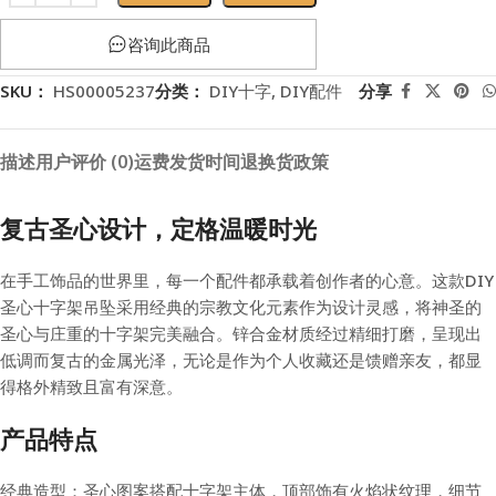
咨询此商品
SKU：
HS00005237
分类：
DIY十字
,
DIY配件
分享
描述
用户评价 (0)
运费
发货时间
退换货政策
复古圣心设计，定格温暖时光
在手工饰品的世界里，每一个配件都承载着创作者的心意。这款DIY
圣心十字架吊坠采用经典的宗教文化元素作为设计灵感，将神圣的
圣心与庄重的十字架完美融合。锌合金材质经过精细打磨，呈现出
低调而复古的金属光泽，无论是作为个人收藏还是馈赠亲友，都显
得格外精致且富有深意。
产品特点
经典造型：圣心图案搭配十字架主体，顶部饰有火焰状纹理，细节