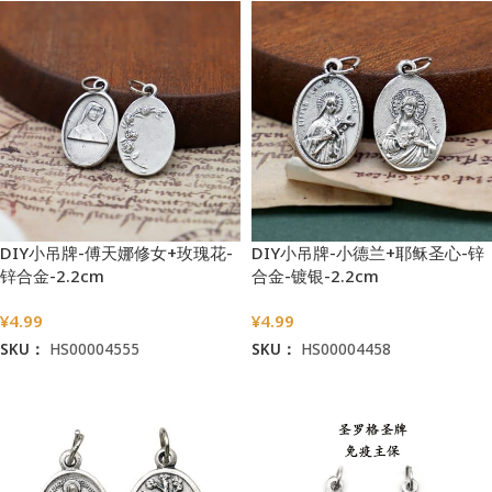
DIY小吊牌-傅天娜修女+玫瑰花-
DIY小吊牌-小德兰+耶稣圣心-锌
锌合金-2.2cm
合金-镀银-2.2cm
¥
4.99
¥
4.99
SKU：
HS00004555
SKU：
HS00004458
加入购物车
加入购物车