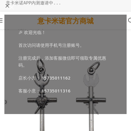
意卡米诺APP内测邀请中...
意卡米诺官方商城
首页
/
DIY配件
/
DIY十字
🎉 欢迎光临！
首次访问请使用手机号注册账号。
注册完成后，添加客服微信即可领取专属优惠
码。
店长小方：
15735011162
客服小意：
15735011316